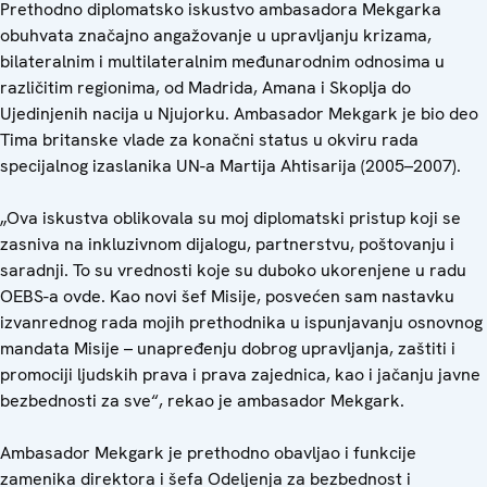
Prethodno diplomatsko iskustvo ambasadora Mekgarka
obuhvata značajno angažovanje u upravljanju krizama,
bilateralnim i multilateralnim međunarodnim odnosima u
različitim regionima, od Madrida, Amana i Skoplja do
Ujedinjenih nacija u Njujorku. Ambasador Mekgark je bio deo
Tima britanske vlade za konačni status u okviru rada
specijalnog izaslanika UN-a Martija Ahtisarija (2005–2007).
„Ova iskustva oblikovala su moj diplomatski pristup koji se
zasniva na inkluzivnom dijalogu, partnerstvu, poštovanju i
saradnji. To su vrednosti koje su duboko ukorenjene u radu
OEBS-a ovde. Kao novi šef Misije, posvećen sam nastavku
izvanrednog rada mojih prethodnika u ispunjavanju osnovnog
mandata Misije – unapređenju dobrog upravljanja, zaštiti i
promociji ljudskih prava i prava zajednica, kao i jačanju javne
bezbednosti za sve“, rekao je ambasador Mekgark.
Ambasador Mekgark je prethodno obavljao i funkcije
zamenika direktora i šefa Odeljenja za bezbednost i