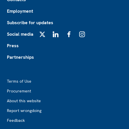
Employment
Subscribe for updates
Social media
X
LinkedIn
Facebook
Instagram
Press
Partnerships
Footer2
Terms of Use
Procurement
About this website
Report wrongdoing
Feedback