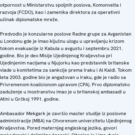
otpornost u Ministarstvu spoljnih poslova, Komonvelta i
razvoja (FCDO), kao i zamenika direktora za operativni
učinak diplomatske mreže.
Predvodio je konzularne poslove Radne grupe za Avganistan
u Londonu gde je imao ključnu ulogu u upravljanju krizom
tokom evakuacije iz Kabula u avgustu i septembru 2021.
godine. Bio je deo Misije Ujedinjenog Kraljevstva pri
Ujedinjenim nacijama u Njujorku kao predstavnik britanske
vlade u komitetima za sankcije prema Iraku i Al Kaidi. Tokom
leta 2003. godine bio je angažovan u Iraku, gde je radio sa
Privremenom koalicionom upravom (CPA). Prvo diplomatsko
zaduženje u inostranstvu imao je u britanskoj ambasadi u
Atini u Grčkoj 1991. godine.
Ambasador Mekgark je završio master studije iz poslovne
administracije (MBA) na Otvorenom univerzitetu Ujedinjenog
Kraljevstva. Pored maternjeg engleskog jezika, govori