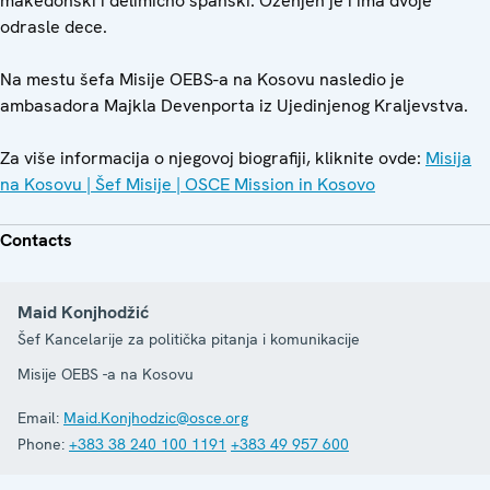
makedonski i delimično španski. Oženjen je i ima dvoje
odrasle dece.
Na mestu šefa Misije OEBS-a na Kosovu nasledio je
ambasadora Majkla Devenporta iz Ujedinjenog Kraljevstva.
Za više informacija o njegovoj biografiji, kliknite ovde:
Misija
na Kosovu | Šef Misije | OSCE Mission in Kosovo
Contacts
Maid Konjhodžić
Šef Kancelarije za politička pitanja i komunikacije
Misije OEBS -a na Kosovu
Email:
Maid.Konjhodzic@osce.org
Phone:
+383 38 240 100 1191
+383 49 957 600