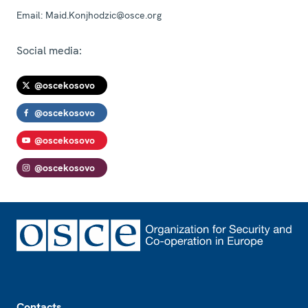
Email:
Maid.Konjhodzic@osce.org
Social media:
@oscekosovo
@oscekosovo
@oscekosovo
@oscekosovo
Footer
Contacts