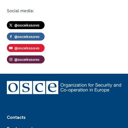
Social media:
@oscekosovo
@oscekosovo
@oscekosovo
@oscekosovo
Footer
Contacts