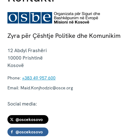
Zyra për Çështje Politike dhe Komunikim
12 Abdyl Frashëri
10000
Prishtinë
Kosovë
Phone:
+383 49 957 600
Email:
Maid.Konjhodzic@osce.org
Social media:
@oscekosovo
@oscekosovo