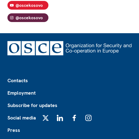
@oscekosovo
@oscekosovo
Footer
Contacts
Employment
Subscribe for updates
Social media
X
LinkedIn
Facebook
Instagram
Press