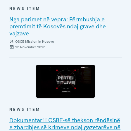
NEWS ITEM
Nga parimet në vepra: Përmbushja e
premtimit të Kosovës ndaj grave dhe
vajzave
OSCE Mission in Kosovo
25 November 2025
NEWS ITEM
Dokumentari i OSBE-së thekson rëndësinë
e zbardhjes së krimeve ndaj gazetarëve në