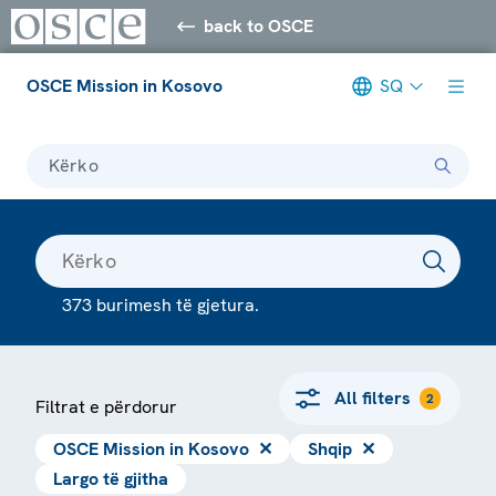
back to OSCE
OSCE Mission in Kosovo
SQ
Kërko
373 burimesh të gjetura.
All filters
2
Filtrat e përdorur
OSCE Mission in Kosovo
✕
Shqip
✕
Largo të gjitha