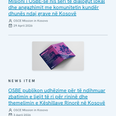
Misioni i OSBE-së nis seri të dialogut lokal
dhe angazhimit me komunitetin kundër
dhunës ndaj grave në Kosovë
OSCE Mission in Kosovo
29 April 2026
NEWS ITEM
OSBE publikon udhëzime për të ndihmuar
zbatimin e ligjit të ri për rininë dhe
themelimin e Këshillave Rinorë në Kosovë
OSCE Mission in Kosovo
3 April 2026