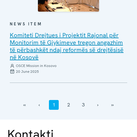
NEWS ITEM
Komiteti Drejtues i Projektit Rajonal për
Monitorim të Gjykimeve tregon angazhim
të përbashkët ndaj reformës së drejtësisë
në Kosovë
OSCE Mission in Kosovo
20 June 2025
‹‹
‹
1
2
3
›
››
Kontakti