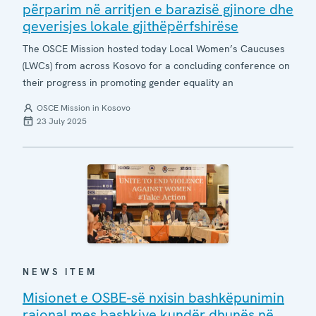
përparim në arritjen e barazisë gjinore dhe
qeverisjes lokale gjithëpërfshirëse
The OSCE Mission hosted today Local Women’s Caucuses
(LWCs) from across Kosovo for a concluding conference on
their progress in promoting gender equality an
OSCE Mission in Kosovo
23 July 2025
NEWS ITEM
Misionet e OSBE-së nxisin bashkëpunimin
rajonal mes bashkive kundër dhunës në