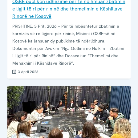
OSBE publikon udhëzime për të ndihmuar zbatimin
e ligjit të ri për rininë dhe themelimin e Këshillave
Rinorë në Kosovë
PRISHTINË, 3 Prill 2026 – Për të mbështetur zbatimin e
kornizës së re ligjore për rininë, Misioni i OSBE-së në
Kosovë ka lansuar dy publikime të ndërlidhura,
Dokumentin për Avokim “Nga Qëllimi në Ndikim – Zbatimi
i Ligjit të ri për Rininë” dhe Doracakun “Themelimi dhe
Menaxhimi i Këshillave Rinorë”.
3 April 2026