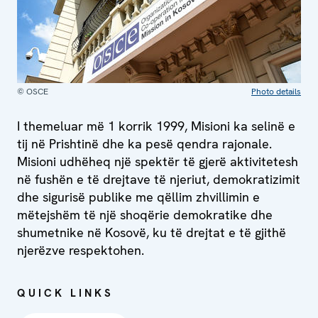
© OSCE
Photo details
I themeluar më 1 korrik 1999, Misioni ka selinë e
tij në Prishtinë dhe ka pesë qendra rajonale.
Misioni udhëheq një spektër të gjerë aktivitetesh
në fushën e të drejtave të njeriut, demokratizimit
dhe sigurisë publike me qëllim zhvillimin e
mëtejshëm të një shoqërie demokratike dhe
shumetnike në Kosovë, ku të drejtat e të gjithë
njerëzve respektohen.
QUICK LINKS