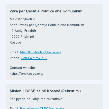
Zyra për Çështje Politike dhe Komunikim
Maid Konjhodžić
Shef i Zyrës për Çështje Politike dhe Komunikim
12 Abdyl Frashëri
10000
Prishtinë
Kosovë
Email:
Maid.Konjhodzic@osce.org
Phone:
+383 49 957 600
Contact website:
https://omik.osce.org/
Misioni i OSBE-së në Kosovë (Rekrutimi)
Për pyetje në lidhje me rekrutimin:
Email:
Recruitment.OMiK@osce.org