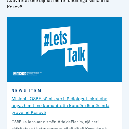
Aktivitetet dhe lajmet më të fundit nga Misioni në
Kosovë
NEWS ITEM
Misioni i OSBE-së nis seri të dialogut lokal dhe
angazhimit me komunitetin kundër dhunës ndaj
grave në Kosovë
OSBE ka lansuar nismën #HajdeFlasim, një seri
aktivitetesh të strukturuara në të gjithë Kosovën në