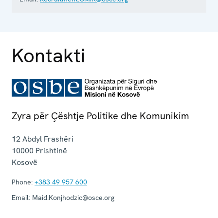
Kontakti
Zyra për Çështje Politike dhe Komunikim
12 Abdyl Frashëri
10000
Prishtinë
Kosovë
Phone:
+383 49 957 600
Email:
Maid.Konjhodzic@osce.org