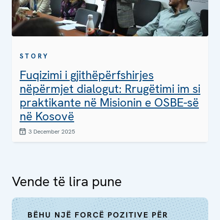
STORY
Fuqizimi i gjithëpërfshirjes
nëpërmjet dialogut: Rrugëtimi im si
praktikante në Misionin e OSBE-së
në Kosovë
3 December 2025
Vende të lira pune
BËHU NJË FORCË POZITIVE PËR