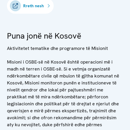
Rreth nesh
Puna jonë në Kosovë
Aktivitetet tematike dhe programore të Misionit
Misioni i OSBE-së në Kosovë është operacioni më i
madh në terren i OSBE-së. Si e vetmja organizatë
ndërkombëtare civile që mbulon të gjitha komunat në
Kosovë, Misioni monitoron punën e institucioneve të
nivelit qendror dhe lokal për pajtueshmëri me
praktikat më të mira ndërkombëtare; përforcon
legjislacionin dhe politikat për të drejtat e njeriut dhe
qeverisjen e mirë përmes ekspertizës, trajnimit dhe
avokimit; si dhe ofron rekomandime për përmirësim
aty ku nevojitet, duke përfshirë edhe përmes