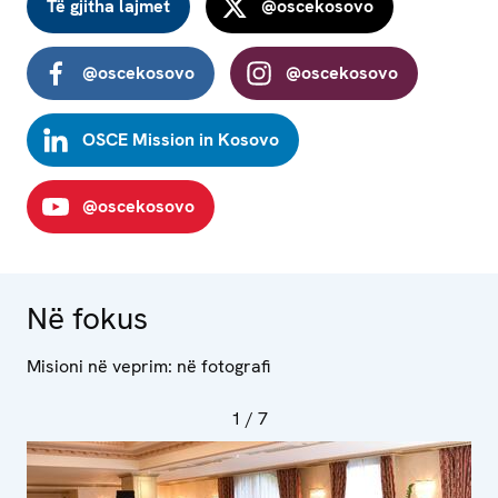
Të gjitha lajmet
@oscekosovo
@oscekosovo
@oscekosovo
OSCE Mission in Kosovo
@oscekosovo
Në fokus
Misioni në veprim: në fotografi
1
/ 7