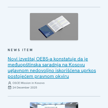
NEWS ITEM
Novi izveštaj OEBS-a konstatuje da je
međuopštinska saradnja na Kosovu
uglavnom nedovoljno iskorišćena uprkos
postojećem pravnom okviru
OSCE Mission in Kosovo
24 December 2025