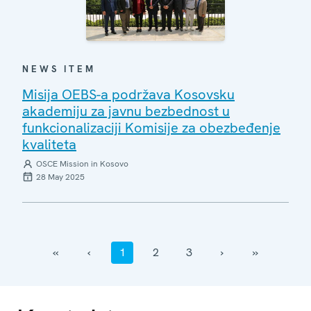
NEWS ITEM
Misija OEBS-a podržava Kosovsku
akademiju za javnu bezbednost u
funkcionalizaciji Komisije za obezbeđenje
kvaliteta
OSCE Mission in Kosovo
28 May 2025
‹‹
‹
1
2
3
›
››