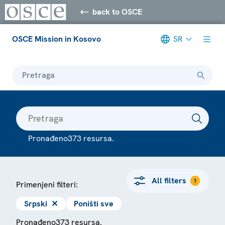
back to OSCE
OSCE Mission in Kosovo
SR
Pretraga
Pronađeno373 resursa.
All filters
1
Primenjeni filteri:
Srpski
✕
Poništi sve
Pronađeno373 resursa.