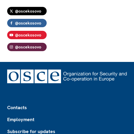
@oscekosovo
@oscekosovo
@oscekosovo
@oscekosovo
Footer
Contacts
Employment
Subscribe for updates