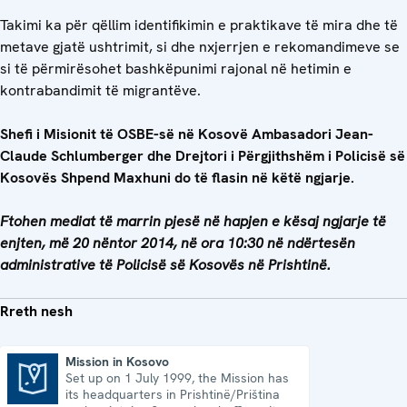
Takimi ka për qëllim identifikimin e praktikave të mira dhe të
metave gjatë ushtrimit, si dhe nxjerrjen e rekomandimeve se
si të përmirësohet bashkëpunimi rajonal në hetimin e
kontrabandimit të migrantëve.
Shefi i Misionit të OSBE-së në Kosovë Ambasadori Jean-
Claude Schlumberger dhe Drejtori i Përgjithshëm i Policisë së
Kosovës Shpend Maxhuni do të flasin në këtë ngjarje.
Ftohen mediat të marrin pjesë në hapjen e kësaj ngjarje të
enjten, më 20 nëntor 2014, në ora 10:30 në ndërtesën
administrative të Policisë së Kosovës në Prishtinë.
Rreth nesh
Mission in Kosovo
Set up on 1 July 1999, the Mission has
Mission in Kosovo
its headquarters in Prishtinë/Priština