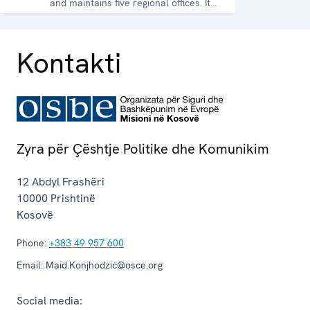
and maintains five regional offices. It
runs a wide array of activities.
Kontakti
Zyra për Çështje Politike dhe Komunikim
12 Abdyl Frashëri
10000
Prishtinë
Kosovë
Phone:
+383 49 957 600
Email:
Maid.Konjhodzic@osce.org
Social media: