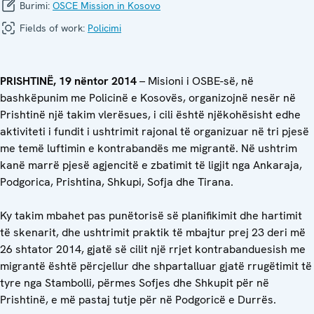
Burimi:
OSCE Mission in Kosovo
Fields of work:
Policimi
PRISHTINË,
19 nëntor 2014
– Misioni i OSBE-së, në
bashkëpunim me Policinë e Kosovës, organizojnë nesër në
Prishtinë një takim vlerësues, i cili është njëkohësisht edhe
aktiviteti i fundit i ushtrimit rajonal të organizuar në tri pjesë
me temë luftimin e kontrabandës me migrantë. Në ushtrim
kanë marrë pjesë agjencitë e zbatimit të ligjit nga Ankaraja,
Podgorica, Prishtina, Shkupi, Sofja dhe Tirana.
Ky takim mbahet pas punëtorisë së planifikimit dhe hartimit
të skenarit, dhe ushtrimit praktik të mbajtur prej 23 deri më
26 shtator 2014, gjatë së cilit një rrjet kontrabanduesish me
migrantë është përcjellur dhe shpartalluar gjatë rrugëtimit të
tyre nga Stambolli, përmes Sofjes dhe Shkupit për në
Prishtinë, e më pastaj tutje për në Podgoricë e Durrës.