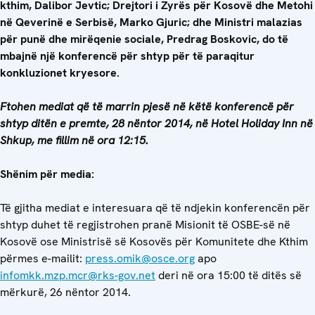
kthim, Dalibor Jevtic
;
Drejtori i Zyrës për Kosovë dhe Metohi
në Qeverinë e Serbisë, Marko Gjuric; dhe Ministri malazias
për punë dhe mirëqenie sociale, Predrag Boskovic, do të
mbajnë një konferencë për shtyp për të paraqitur
konkluzionet kryesore.
Ftohen mediat që të marrin pjesë në këtë konferencë për
shtyp ditën e premte, 28 nëntor 2014, në Hotel Holiday Inn në
Shkup, me fillim në ora 12:15.
Shënim për media:
Të gjitha mediat e interesuara që të ndjekin konferencën për
shtyp duhet të regjistrohen pranë Misionit të OSBE-së në
Kosovë ose Ministrisë së Kosovës për Komunitete dhe Kthim
përmes e-mailit:
press.omik@osce.org
apo
infomkk.mzp.mcr@rks-gov.net
deri në ora 15:00 të ditës së
mërkurë, 26 nëntor 2014.