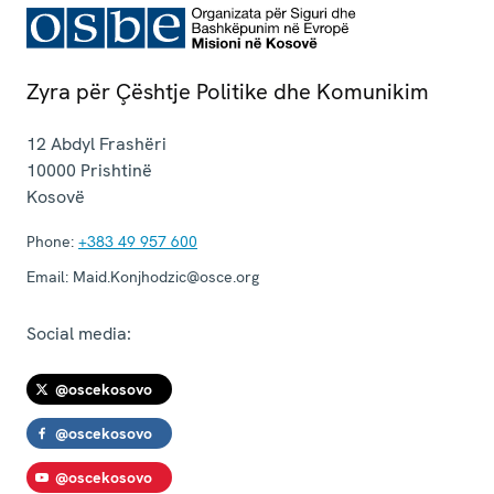
Zyra për Çështje Politike dhe Komunikim
12 Abdyl Frashëri
10000
Prishtinë
Kosovë
Phone:
+383 49 957 600
Email:
Maid.Konjhodzic@osce.org
Social media:
@oscekosovo
@oscekosovo
@oscekosovo