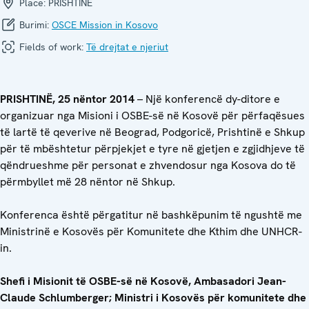
Place:
PRISHTINË
Burimi:
OSCE Mission in Kosovo
Fields of work:
Të drejtat e njeriut
PRISHTINË, 25 nëntor 2014
– Një konferencë dy-ditore e
organizuar nga Misioni i OSBE-së në Kosovë për përfaqësues
të lartë të qeverive në Beograd, Podgoricë, Prishtinë e Shkup
për të mbështetur përpjekjet e tyre në gjetjen e zgjidhjeve të
qëndrueshme për personat e zhvendosur nga Kosova do të
përmbyllet më 28 nëntor në Shkup.
Konferenca është përgatitur në bashkëpunim të ngushtë me
Ministrinë e Kosovës për Komunitete dhe Kthim dhe UNHCR-
in.
Shefi i Misionit të OSBE-së në Kosovë, Ambasadori Jean-
Claude Schlumberger; Ministri i Kosovës për komunitete dhe