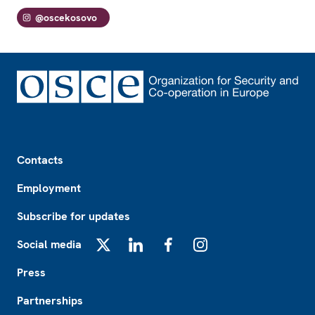
@oscekosovo
Footer
Contacts
Employment
Subscribe for updates
Social media
X
LinkedIn
Facebook
Instagram
Press
Partnerships