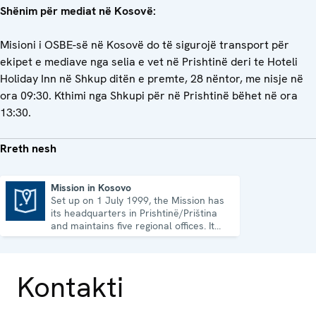
Shënim për mediat në Kosovë:
Misioni i OSBE-së në Kosovë do të sigurojë transport për
ekipet e mediave nga selia e vet në Prishtinë deri te Hoteli
Holiday Inn në Shkup ditën e premte, 28 nëntor, me nisje në
ora 09:30. Kthimi nga Shkupi për në Prishtinë bëhet në ora
13:30.
Rreth nesh
Mission in Kosovo
Set up on 1 July 1999, the Mission has
Mission in Kosovo
its headquarters in Prishtinë/Priština
and maintains five regional offices. It
runs a wide array of activities.
Kontakti