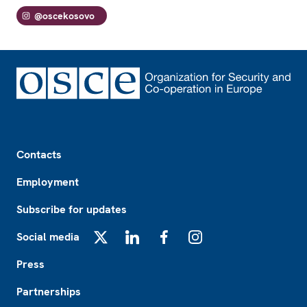
@oscekosovo
Footer
Contacts
Employment
Subscribe for updates
Social media
X
LinkedIn
Facebook
Instagram
Press
Partnerships