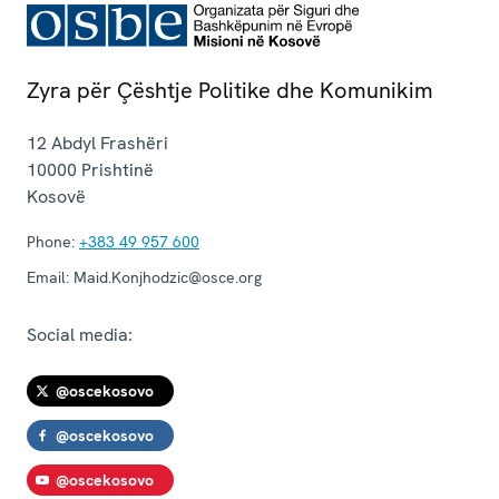
Zyra për Çështje Politike dhe Komunikim
12 Abdyl Frashëri
10000
Prishtinë
Kosovë
Phone:
+383 49 957 600
Email:
Maid.Konjhodzic@osce.org
Social media:
@oscekosovo
@oscekosovo
@oscekosovo