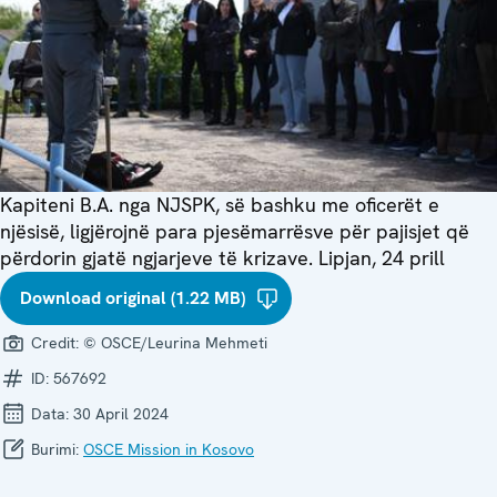
Kapiteni B.A. nga NJSPK, së bashku me oficerët e
njësisë, ligjërojnë para pjesëmarrësve për pajisjet që
përdorin gjatë ngjarjeve të krizave. Lipjan, 24 prill
Download original (1.22 MB)
Credit:
© OSCE/Leurina Mehmeti
ID:
567692
Data:
30 April 2024
Burimi:
OSCE Mission in Kosovo