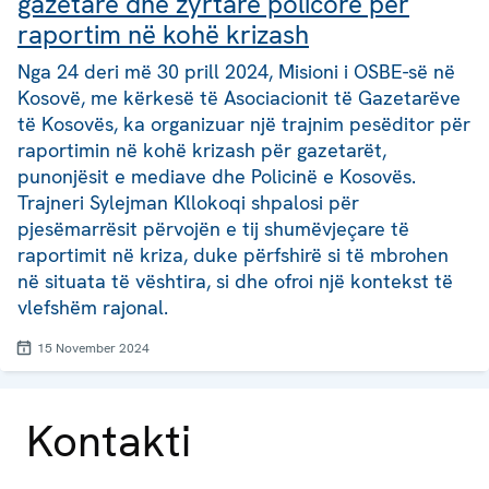
gazetarë dhe zyrtarë policorë për
raportim në kohë krizash
Nga 24 deri më 30 prill 2024, Misioni i OSBE-së në
Kosovë, me kërkesë të Asociacionit të Gazetarëve
të Kosovës, ka organizuar një trajnim pesëditor për
raportimin në kohë krizash për gazetarët,
punonjësit e mediave dhe Policinë e Kosovës.
Trajneri Sylejman Kllokoqi shpalosi për
pjesëmarrësit përvojën e tij shumëvjeçare të
raportimit në kriza, duke përfshirë si të mbrohen
në situata të vështira, si dhe ofroi një kontekst të
vlefshëm rajonal.
15 November 2024
Kontakti