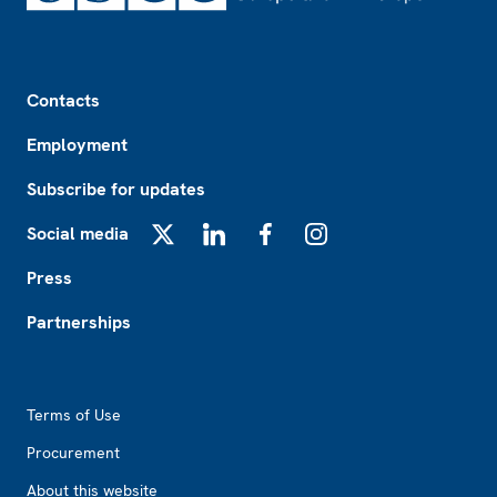
Footer
Contacts
Employment
Subscribe for updates
Social media
X
LinkedIn
Facebook
Instagram
Press
Partnerships
Footer2
Terms of Use
Procurement
About this website