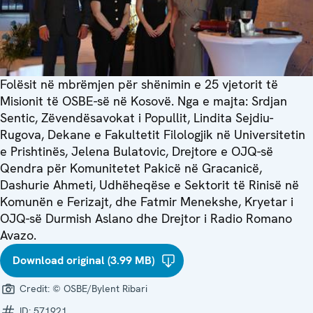
Folësit në mbrëmjen për shënimin e 25 vjetorit të
Misionit të OSBE-së në Kosovë. Nga e majta: Srdjan
Sentic, Zëvendësavokat i Popullit, Lindita Sejdiu-
Rugova, Dekane e Fakultetit Filologjik në Universitetin
e Prishtinës, Jelena Bulatovic, Drejtore e OJQ-së
Qendra për Komunitetet Pakicë në Gracanicë,
Dashurie Ahmeti, Udhëheqëse e Sektorit të Rinisë në
Komunën e Ferizajt, dhe Fatmir Menekshe, Kryetar i
OJQ-së Durmish Aslano dhe Drejtor i Radio Romano
Avazo.
Download original (3.99 MB)
Credit:
© OSBE/Bylent Ribari
ID:
571921