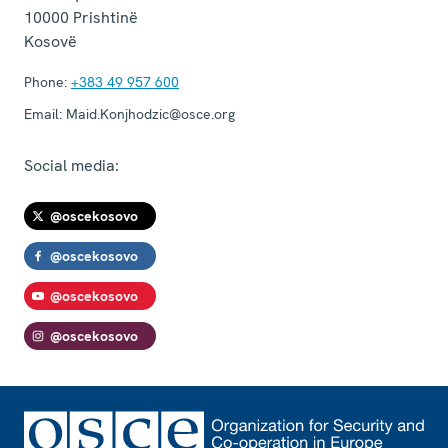
10000
Prishtinë
Kosovë
Phone:
+383 49 957 600
Email:
Maid.Konjhodzic@osce.org
Social media:
@oscekosovo
@oscekosovo
@oscekosovo
@oscekosovo