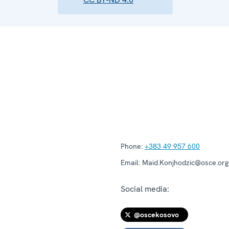
Phone:
+383 49 957 600
Email:
Maid.Konjhodzic@osce.org
Social media:
@oscekosovo