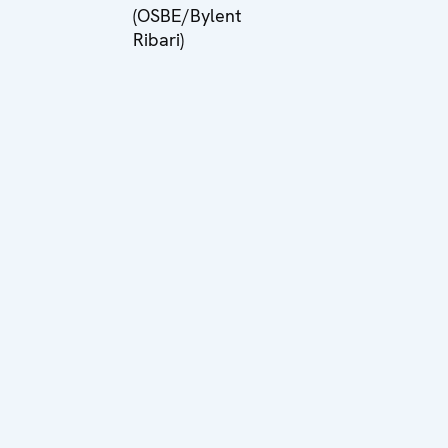
(OSBE/Bylent
Ribari)