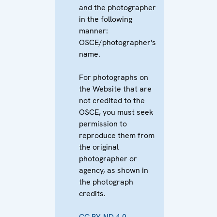
and the photographer
in the following
manner:
OSCE/photographer's
name.
For photographs on
the Website that are
not credited to the
OSCE, you must seek
permission to
reproduce them from
the original
photographer or
agency, as shown in
the photograph
credits.
CC BY-ND 4.0