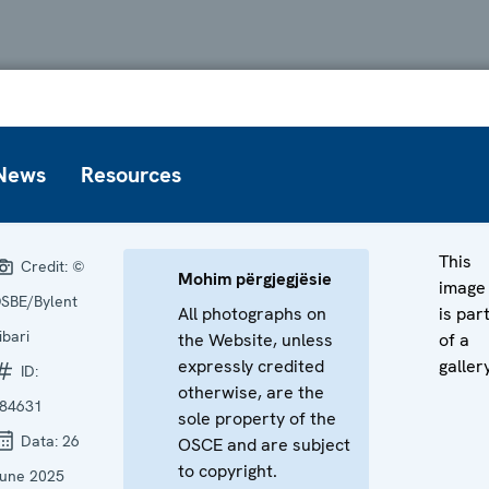
News
Resources
This
Credit:
©
Mohim përgjegjësie
image
SBE/Bylent
All photographs on
is par
ibari
the Website, unless
of a
expressly credited
galler
ID:
otherwise, are the
84631
sole property of the
Data:
26
OSCE and are subject
to copyright.
une 2025