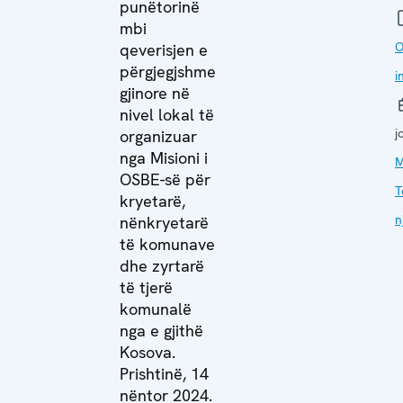
punëtorinë
mbi
O
qeverisjen e
përgjegjshme
i
gjinore në
nivel lokal të
j
organizuar
nga Misioni i
M
OSBE-së për
T
kryetarë,
n
nënkryetarë
të komunave
dhe zyrtarë
të tjerë
komunalë
nga e gjithë
Kosova.
Prishtinë, 14
nëntor 2024.