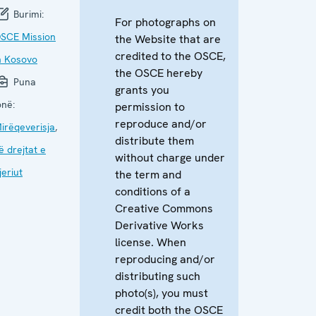
Burimi:
For photographs on
SCE Mission
the Website that are
credited to the OSCE,
n Kosovo
the OSCE hereby
Puna
grants you
onë:
permission to
reproduce and/or
irëqeverisja
,
distribute them
ë drejtat e
without charge under
jeriut
the term and
conditions of a
Creative Commons
Derivative Works
license. When
reproducing and/or
distributing such
photo(s), you must
credit both the OSCE