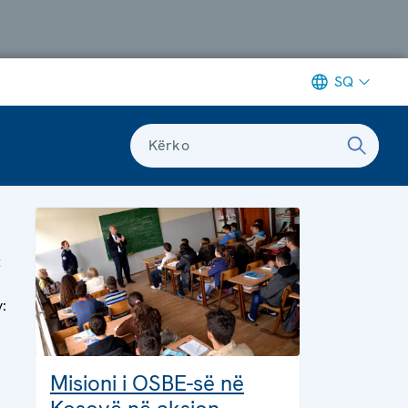
SQ
Kërko
t
y:
Misioni i OSBE-së në