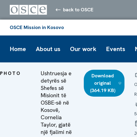
back to OSCE
OSCE Mission in Kosovo
Home
About us
Our work
Events
Ushtruesja e
PHOTO
Download
detyrës së
original
O
Shefes së
(364.19 KB)
R
Misionit të
OSBE-së në
Kosovë,
5
Cornelia
Taylor, gjatë
një fjalimi në
J