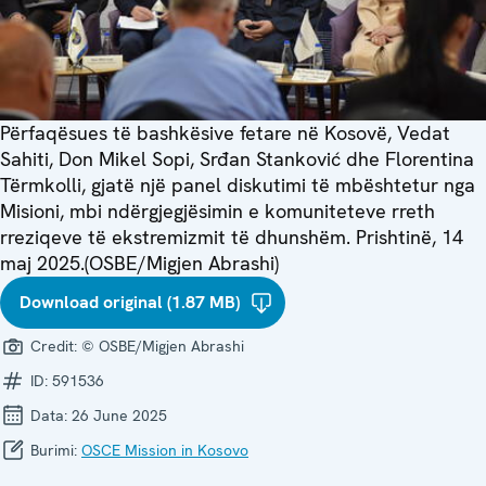
Përfaqësues të bashkësive fetare në Kosovë, Vedat
Sahiti, Don Mikel Sopi, Srđan Stanković dhe Florentina
Tërmkolli, gjatë një panel diskutimi të mbështetur nga
Misioni, mbi ndërgjegjësimin e komuniteteve rreth
rreziqeve të ekstremizmit të dhunshëm. Prishtinë, 14
maj 2025.(OSBE/Migjen Abrashi)
Download original (1.87 MB)
Credit:
© OSBE/Migjen Abrashi
ID:
591536
Data:
26 June 2025
Burimi:
OSCE Mission in Kosovo