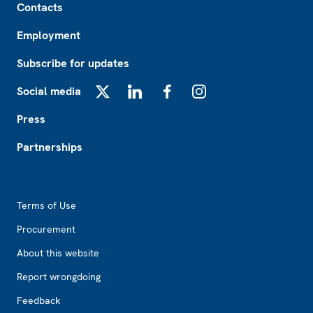
Contacts
Employment
Subscribe for updates
Social media
X
LinkedIn
Facebook
Instagram
Press
Partnerships
Footer2
Terms of Use
Procurement
About this website
Report wrongdoing
Feedback