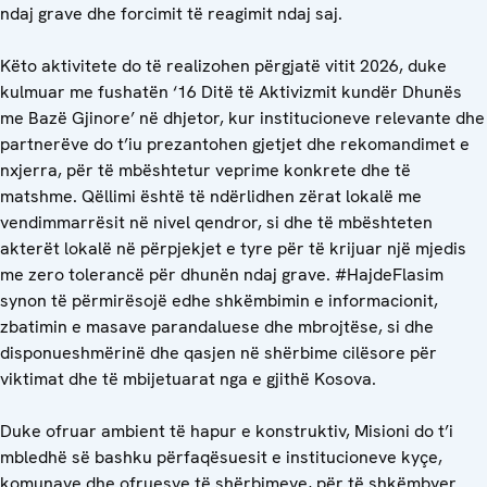
ndaj grave dhe forcimit të reagimit ndaj saj.
Këto aktivitete do të realizohen përgjatë vitit 2026, duke
kulmuar me fushatën ‘16 Ditë të Aktivizmit kundër Dhunës
me Bazë Gjinore’ në dhjetor, kur institucioneve relevante dhe
partnerëve do t’iu prezantohen gjetjet dhe rekomandimet e
nxjerra, për të mbështetur veprime konkrete dhe të
matshme. Qëllimi është të ndërlidhen zërat lokalë me
vendimmarrësit në nivel qendror, si dhe të mbështeten
akterët lokalë në përpjekjet e tyre për të krijuar një mjedis
me zero tolerancë për dhunën ndaj grave. #HajdeFlasim
synon të përmirësojë edhe shkëmbimin e informacionit,
zbatimin e masave parandaluese dhe mbrojtëse, si dhe
disponueshmërinë dhe qasjen në shërbime cilësore për
viktimat dhe të mbijetuarat nga e gjithë Kosova.
Duke ofruar ambient të hapur e konstruktiv, Misioni do t’i
mbledhë së bashku përfaqësuesit e institucioneve kyçe,
komunave dhe ofruesve të shërbimeve, për të shkëmbyer