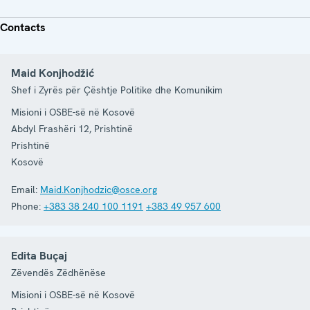
Contacts
Maid Konjhodžić
Shef i Zyrës për Çështje Politike dhe Komunikim
Misioni i OSBE-së në Kosovë
Abdyl Frashëri 12, Prishtinë
Prishtinë
Kosovë
Email:
Maid.Konjhodzic@osce.org
Phone:
+383 38 240 100 1191
+383 49 957 600
Edita Buçaj
Zëvendës Zëdhënëse
Misioni i OSBE-së në Kosovë