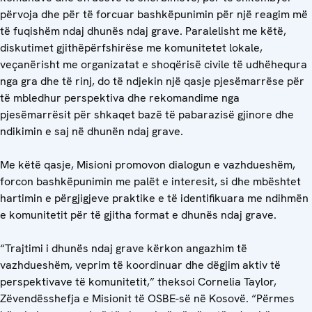
përvoja dhe për të forcuar bashkëpunimin për një reagim më
të fuqishëm ndaj dhunës ndaj grave. Paralelisht me këtë,
diskutimet gjithëpërfshirëse me komunitetet lokale,
veçanërisht me organizatat e shoqërisë civile të udhëhequra
nga gra dhe të rinj, do të ndjekin një qasje pjesëmarrëse për
të mbledhur perspektiva dhe rekomandime nga
pjesëmarrësit për shkaqet bazë të pabarazisë gjinore dhe
ndikimin e saj në dhunën ndaj grave.
Me këtë qasje, Misioni promovon dialogun e vazhdueshëm,
forcon bashkëpunimin me palët e interesit, si dhe mbështet
hartimin e përgjigjeve praktike e të identifikuara me ndihmën
e komunitetit për të gjitha format e dhunës ndaj grave.
“Trajtimi i dhunës ndaj grave kërkon angazhim të
vazhdueshëm, veprim të koordinuar dhe dëgjim aktiv të
perspektivave të komunitetit,” theksoi Cornelia Taylor,
Zëvendësshefja e Misionit të OSBE-së në Kosovë. “Përmes