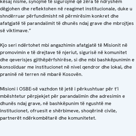
kësaj nisme, synojmë të sigurojmë që zëra të ndryshëm
dëgjohen dhe reflektohen në reagimet institucionale, duke u
shndërruar përfundimisht në përmirësim konkret dhe
afatgjatë të parandalimit të dhunës ndaj grave dhe mbrojtjes
së viktimave.”
Kjo seri ndërtohet mbi angazhimin afatgjatë të Misionit në
promovimin e të drejtave të njeriut, sigurisë në komunitet
dhe qeverisjes gjithëpërfshirëse, si dhe mbi bashkëpunimin e
konsoliduar me institucionet në nivel qendror dhe lokal, dhe
praninë në terren në mbarë Kosovën.
Misioni i OSBE-së vazhdon të jetë i përkushtuar për t’i
mbështetur përpjekjet për parandalimin dhe adresimin e
dhunës ndaj grave, në bashkëpunim të ngushtë me
institucionet, ofruesit e shërbimeve, shoqërinë civile,
partnerët ndërkombëtarë dhe komunitetet.