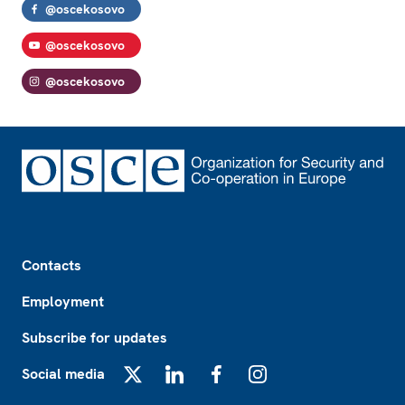
@oscekosovo
@oscekosovo
@oscekosovo
Footer
Contacts
Employment
Subscribe for updates
Social media
X
LinkedIn
Facebook
Instagram