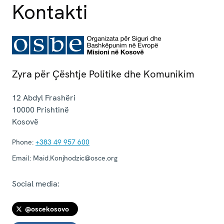
Kontakti
Zyra për Çështje Politike dhe Komunikim
12 Abdyl Frashëri
10000
Prishtinë
Kosovë
Phone:
+383 49 957 600
Email:
Maid.Konjhodzic@osce.org
Social media:
@oscekosovo