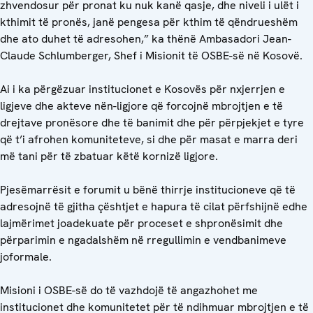
zhvendosur për pronat ku nuk kanë qasje, dhe niveli i ulët i
kthimit të pronës, janë pengesa për kthim të qëndrueshëm
dhe ato duhet të adresohen,” ka thënë Ambasadori Jean-
Claude Schlumberger, Shef i Misionit të OSBE-së në Kosovë.
Ai i ka përgëzuar institucionet e Kosovës për nxjerrjen e
ligjeve dhe akteve nën-ligjore që forcojnë mbrojtjen e të
drejtave pronësore dhe të banimit dhe për përpjekjet e tyre
që t’i afrohen komuniteteve, si dhe për masat e marra deri
më tani për të zbatuar këtë kornizë ligjore.
Pjesëmarrësit e forumit u bënë thirrje institucioneve që të
adresojnë të gjitha çështjet e hapura të cilat përfshijnë edhe
lajmërimet joadekuate për proceset e shpronësimit dhe
përparimin e ngadalshëm në rregullimin e vendbanimeve
joformale.
Misioni i OSBE-së do të vazhdojë të angazhohet me
institucionet dhe komunitetet për të ndihmuar mbrojtjen e të