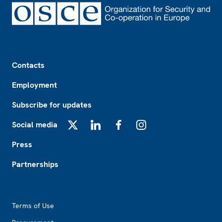
Footer
Contacts
Employment
Subscribe for updates
Social media
X
LinkedIn
Facebook
Instagram
Press
Partnerships
Footer2
Terms of Use