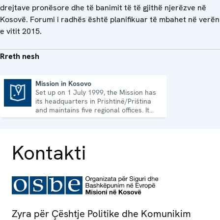
drejtave pronësore dhe të banimit të të gjithë njerëzve në
Kosovë. Forumi i radhës është planifikuar të mbahet në verën
e vitit 2015.
Rreth nesh
Mission in Kosovo
Set up on 1 July 1999, the Mission has
Mission in Kosovo
its headquarters in Prishtinë/Priština
and maintains five regional offices. It
runs a wide array of activities.
Kontakti
Zyra për Çështje Politike dhe Komunikim