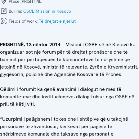
Place:
PRISHTINË
Burimi:
OSCE Mission in Kosovo
Fields of work:
Të drejtat e njeriut
PRISHTINË, 13 nëntor 2014
– Misioni i OSBE-së në Kosovë ka
organizuar sot një forum për të drejtat pronësore dhe të
banimit për përfaqësues të komuniteteve të ndryshme që
jetojnë në Kosovë, ministritë relevante, Zyrën e Kryeministrit,
gjyqësorin, policinë dhe Agjencinë Kosovare të Pronës.
Qëllimi i forumit ka qenë avancimi i dialogut në mes të
komuniteteve dhe institucioneve, dialog i nisur nga OSBE në
prill të këtij viti.
“Uzurpimi i paligjshëm i tokës dhe i shtëpive që u takojnë
personave të zhvendosur, kërkesat për pagesë të
shërbimeve komunale dhe taksave nga personat e