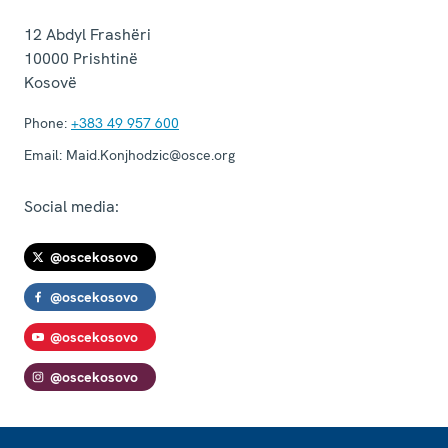
12 Abdyl Frashëri
10000
Prishtinë
Kosovë
Phone:
+383 49 957 600
Email:
Maid.Konjhodzic@osce.org
Social media:
@oscekosovo
@oscekosovo
@oscekosovo
@oscekosovo