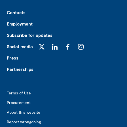
Footer
Contacts
Employment
Subscribe for updates
Social media
X
LinkedIn
Facebook
Instagram
Press
Partnerships
Footer2
Terms of Use
Procurement
About this website
Report wrongdoing