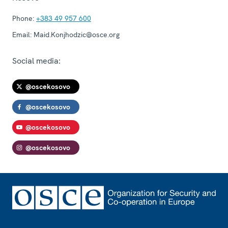
Phone:
+383 49 957 600
Email:
Maid.Konjhodzic@osce.org
Social media:
@oscekosovo
@oscekosovo
@oscekosovo
@oscekosovo