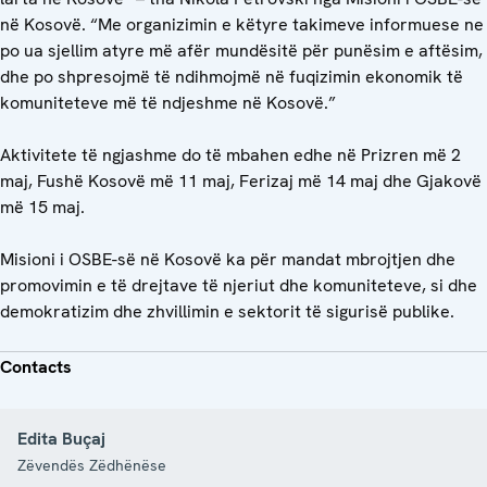
në Kosovë. “Me organizimin e këtyre takimeve informuese ne
po ua sjellim atyre më afër mundësitë për punësim e aftësim,
dhe po shpresojmë të ndihmojmë në fuqizimin ekonomik të
komuniteteve më të ndjeshme në Kosovë.”
Aktivitete të ngjashme do të mbahen edhe në Prizren më 2
maj, Fushë Kosovë më 11 maj, Ferizaj më 14 maj dhe Gjakovë
më 15 maj.
Misioni i OSBE-së në Kosovë ka për mandat mbrojtjen dhe
promovimin e të drejtave të njeriut dhe komuniteteve, si dhe
demokratizim dhe zhvillimin e sektorit të sigurisë publike.
Contacts
Edita Buçaj
Zëvendës Zëdhënëse