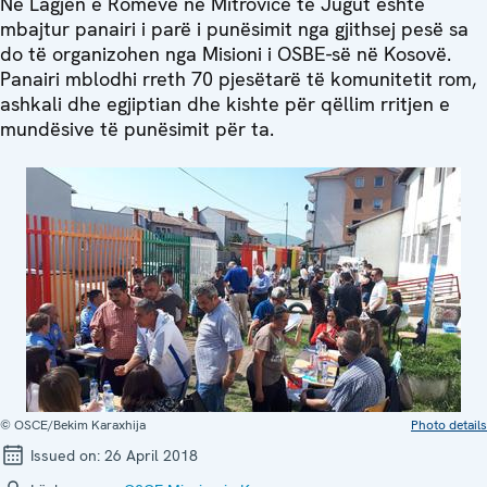
Në Lagjen e Romëve në Mitrovicë të Jugut është
mbajtur panairi i parë i punësimit nga gjithsej pesë sa
do të organizohen nga Misioni i OSBE-së në Kosovë.
Panairi mblodhi rreth 70 pjesëtarë të komunitetit rom,
ashkali dhe egjiptian dhe kishte për qëllim rritjen e
mundësive të punësimit për ta.
© OSCE/Bekim Karaxhija
Photo details
Issued on:
26 April 2018