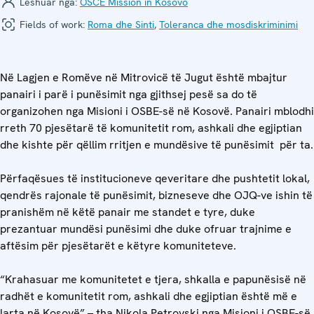
Lëshuar nga:
OSCE Mission in Kosovo
Fields of work:
Roma dhe Sinti
,
Toleranca dhe mosdiskriminimi
Në Lagjen e Romëve në Mitrovicë të Jugut është mbajtur
panairi i parë i punësimit nga gjithsej pesë sa do të
organizohen nga Misioni i OSBE-së në Kosovë. Panairi mblodhi
rreth 70 pjesëtarë të komunitetit rom, ashkali dhe egjiptian
dhe kishte për qëllim rritjen e mundësive të punësimit për ta.
Përfaqësues të institucioneve qeveritare dhe pushtetit lokal,
qendrës rajonale të punësimit, bizneseve dhe OJQ-ve ishin të
pranishëm në këtë panair me standet e tyre, duke
prezantuar mundësi punësimi dhe duke ofruar trajnime e
aftësim për pjesëtarët e këtyre komuniteteve.
“Krahasuar me komunitetet e tjera, shkalla e papunësisë në
radhët e komunitetit rom, ashkali dhe egjiptian është më e
larta në Kosovë” – tha Nikola Petrovski nga Misioni i OSBE-së