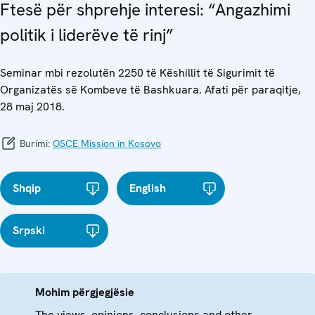
Ftesë për shprehje interesi: “Angazhimi
politik i liderëve të rinj”
Seminar mbi rezolutën 2250 të Këshillit të Sigurimit të
Organizatës së Kombeve të Bashkuara. Afati për paraqitje,
28 maj 2018.
Burimi:
OSCE Mission in Kosovo
Shqip
English
Srpski
Mohim përgjegjësie
The views, opinions, conclusions and other