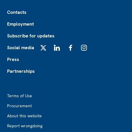
Footer
Contacts
Employment
Subscribe for updates
Social media
X
LinkedIn
Facebook
Instagram
Press
Partnerships
Footer2
Terms of Use
Procurement
About this website
Report wrongdoing