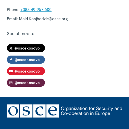
Phone:
+383 49 957 600
Email:
Maid.Konjhodzic@osce.org
Social media:
@oscekosovo
@oscekosovo
@oscekosovo
@oscekosovo