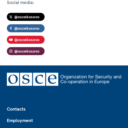
Social media:
@oscekosovo
@oscekosovo
@oscekosovo
@oscekosovo
Footer
Contacts
Employment