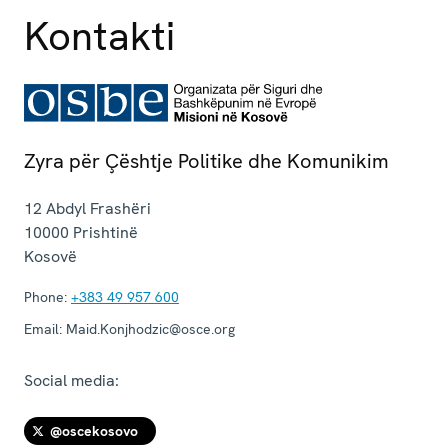
Kontakti
Zyra për Çështje Politike dhe Komunikim
12 Abdyl Frashëri
10000
Prishtinë
Kosovë
Phone:
+383 49 957 600
Email:
Maid.Konjhodzic@osce.org
Social media:
@oscekosovo