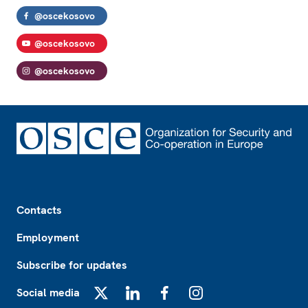
@oscekosovo
@oscekosovo
@oscekosovo
Footer
Contacts
Employment
Subscribe for updates
Social media
X
LinkedIn
Facebook
Instagram