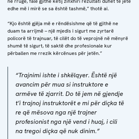
në rrugë, falë gjithë këtij zinxhiri rezultati duhet të jetë
edhe më i mirë se sa është tashmë,” thotë ai.
“Kjo është gjëja më e rëndësishme që të gjithë ne
duam ta arrijmë – një mjedis i sigurt me zyrtarë
policorë të trajnuar, të cilët do të veprojnë në mënyrë
shumë të sigurt, të saktë dhe profesionale kur
përballen me rrezik kërcënues për jetën.”
“Trajnimi ishte i shkëlqyer. Është një
avancim për mua si instruktore e
armëve të zjarrit. Do të jem në gjendje
t’i trajnoj instruktorët e mi për diçka të
re që mësova nga një trajner
profesionist nga një vend i huaj, i cili
na tregoi diçka që nuk dinim.”