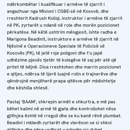
ndërkombëtar i kualifikuar i armëve të zjarrit i
angazhuar nga Misioni i OSBE-së në Kosovë, dhe
rreshterit Kadrush Koliqi, instruktor i armëve të zjarrit
në PK, zyrtarët u ndanë në role dhe morën pozicionet
përkatëse. Në këtë ushtrim mëngjesit, ishte radha e
Marigona Beadinit, instruktore e armëve të zjarrit në
Njësinë e Operacioneve Speciale të Policisë së
Kosovës (PK), të jetë roje poligoni dhe t’u japë
udhëzime pjesës tjetër të kolegëve të saj për atë që
pritet të bëjnë. Disa rreshtohen dhe marrin pozicionet
e qitjes, ndërsa të tjerë luajnë rolin e trajnerëve dhe
qëndrojnë menjëherë prapa qitësve për mbështetje
dhe këshilla shtesë.
Pastaj ‘BAAM’, shkrepin armët e shkurtra, e më pas
bëhet kalimi në armë të gjata dhe kontrollohet nëse
gjithçka është në rregull dhe se ku kanë rënë plumbat.
Beadini i mbledh zyrtarët dhe vlerëson se si shkoi
gjithçka dhe nëse urdhrat u ndoqën siç duhet.