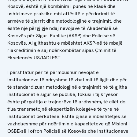
Kosovë, është një kombinim i punës në klasë dhe
ushtrimeve praktike mbi aftësitë e përdorimit të
armëve të zjarrit dhe metodologjinë e trajnimit, dhe
është një përgjigje ndaj nevojave të Akademisë së
Kosovës për Siguri Publike (AKSP) dhe Policisë së
Kosovës. Ai gjithashtu e mbështet AKSP-në të mbajë
riakreditimin e saj ndërkombëtar sipas Çmimit të
Ekselencës US/IADLEST.
I përshtatur për të përmbushur nevojat e
institucioneve të ndryshme të zbatimit të ligjit dhe për
të standardizuar metodologjinë e trajnimit në të gjitha
institucionet e sigurisë publike, fokusi i tij kryesor
është përgatitja e trajnerëve të ardhshëm, të cilët do
t’ua transmetojnë ekspertizën kolegëve të tyre në
institucionet përkatëse. Është pjesë e mbështetjes së
vazhdueshme për ndërtimin e kapaciteteve që Misioni i
OSBE-së i ofron Policisë së Kosovës dhe institucioneve