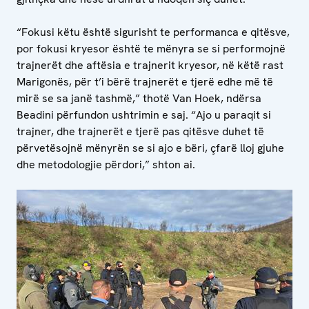
“Fokusi këtu është sigurisht te performanca e qitësve,
por fokusi kryesor është te mënyra se si performojnë
trajnerët dhe aftësia e trajnerit kryesor, në këtë rast
Marigonës, për t’i bërë trajnerët e tjerë edhe më të
mirë se sa janë tashmë,” thotë Van Hoek, ndërsa
Beadini përfundon ushtrimin e saj. “Ajo u paraqit si
trajner, dhe trajnerët e tjerë pas qitësve duhet të
përvetësojnë mënyrën se si ajo e bëri, çfarë lloj gjuhe
dhe metodologjie përdori,” shton ai.