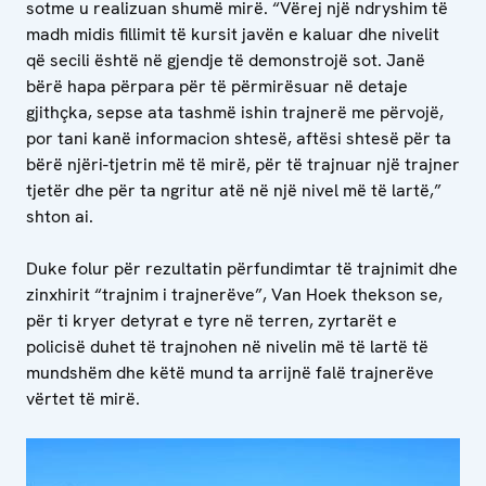
sotme u realizuan shumë mirë. “Vërej një ndryshim të
madh midis fillimit të kursit javën e kaluar dhe nivelit
që secili është në gjendje të demonstrojë sot. Janë
bërë hapa përpara për të përmirësuar në detaje
gjithçka, sepse ata tashmë ishin trajnerë me përvojë,
por tani kanë informacion shtesë, aftësi shtesë për ta
bërë njëri-tjetrin më të mirë, për të trajnuar një trajner
tjetër dhe për ta ngritur atë në një nivel më të lartë,”
shton ai.
Duke folur për rezultatin përfundimtar të trajnimit dhe
zinxhirit “trajnim i trajnerëve”, Van Hoek thekson se,
për ti kryer detyrat e tyre në terren, zyrtarët e
policisë duhet të trajnohen në nivelin më të lartë të
mundshëm dhe këtë mund ta arrijnë falë trajnerëve
vërtet të mirë.