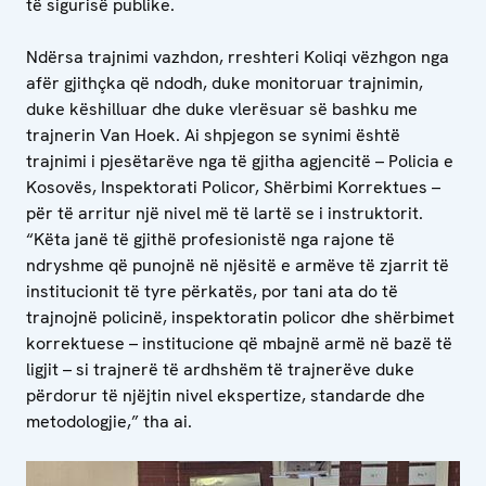
të sigurisë publike.
Ndërsa trajnimi vazhdon, rreshteri Koliqi vëzhgon nga
afër gjithçka që ndodh, duke monitoruar trajnimin,
duke këshilluar dhe duke vlerësuar së bashku me
trajnerin Van Hoek. Ai shpjegon se synimi është
trajnimi i pjesëtarëve nga të gjitha agjencitë – Policia e
Kosovës, Inspektorati Policor, Shërbimi Korrektues –
për të arritur një nivel më të lartë se i instruktorit.
“Këta janë të gjithë profesionistë nga rajone të
ndryshme që punojnë në njësitë e armëve të zjarrit të
institucionit të tyre përkatës, por tani ata do të
trajnojnë policinë, inspektoratin policor dhe shërbimet
korrektuese – institucione që mbajnë armë në bazë të
ligjit – si trajnerë të ardhshëm të trajnerëve duke
përdorur të njëjtin nivel ekspertize, standarde dhe
metodologjie,” tha ai.