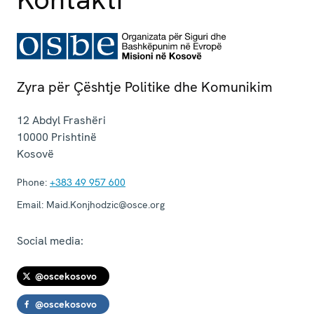
Zyra për Çështje Politike dhe Komunikim
12 Abdyl Frashëri
10000
Prishtinë
Kosovë
Phone:
+383 49 957 600
Email:
Maid.Konjhodzic@osce.org
Social media:
@oscekosovo
@oscekosovo