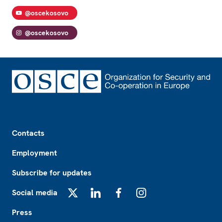
@oscekosovo
@oscekosovo
Footer
Contacts
Employment
Subscribe for updates
Social media
X
LinkedIn
Facebook
Instagram
Press