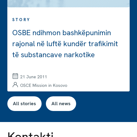
STORY
OSBE ndihmon bashkëpunimin
rajonal në luftë kundër trafikimit
të substancave narkotike
21 June 2011
OSCE Mission in Kosovo
All stories
All news
Kontakti