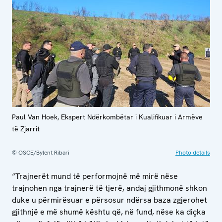
Paul Van Hoek, Ekspert Ndërkombëtar i Kualifikuar i Armëve
të Zjarrit
© OSCE/Bylent Ribari
Photo details
“Trajnerët mund të performojnë më mirë nëse
trajnohen nga trajnerë të tjerë, andaj gjithmonë shkon
duke u përmirësuar e përsosur ndërsa baza zgjerohet
gjithnjë e më shumë kështu që, në fund, nëse ka diçka