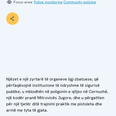
Focus area:
Police monitoring
Community policing
Njëzet e një zyrtarë të organeve ligj-zbatuese, që
përfaqësojnë institucione të ndryshme të sigurisë
publike, u mblodhën në poligonin e qitjes në Cernushë,
një kodër pranë Mitrovicës Jugore, dhe u përgatiten
për një tjetër ditë trajnimi praktik me pistoleta dhe
armë me tyta të gjata.