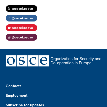
@oscekosovo
@oscekosovo
@oscekosovo
@oscekosovo
Footer
Contacts
Employment
Subscribe for updates