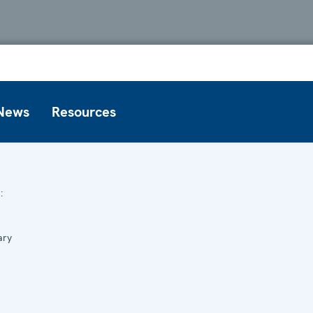
News
Resources
:
ary