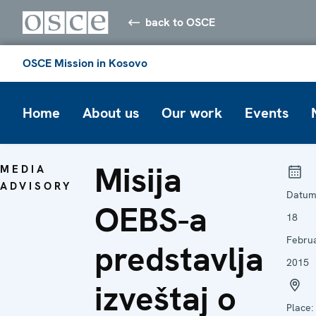
back to OSCE
OSCE Mission in Kosovo
Home
About us
Our work
Events
Misija
MEDIA
ADVISORY
Datum
OEBS-a
18
Febru
predstavlja
2015
izveštaj o
Place: