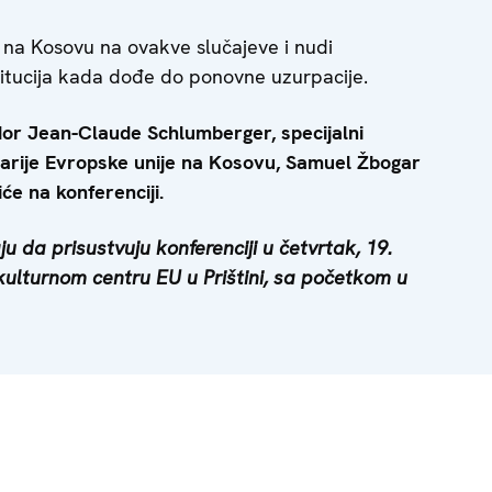
a na Kosovu na ovakve slučajeve i nudi
itucija kada dođe do ponovne uzurpacije.
or Jean-Claude Schlumberger, specijalni
larije Evropske unije na Kosovu, Samuel Žbogar
će na konferenciji.
u da prisustvuju konferenciji u četvrtak, 19.
kulturnom centru EU u Prištini, sa početkom u