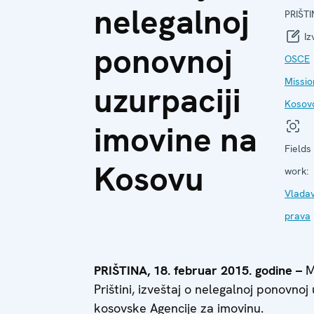
nelegalnoj
PRIŠTI
Iz
ponovnoj
OSCE
Missio
uzurpaciji
Kosov
imovine na
Fields
Kosovu
work:
Vladav
prava
PRIŠTINA, 18. februar 2015. godine –
M
Prištini, izveštaj o nelegalnoj ponovno
kosovske Agencije za imovinu.