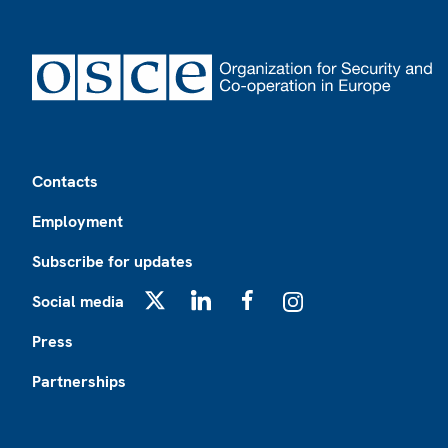
Footer
Contacts
Employment
Subscribe for updates
Social media
X
LinkedIn
Facebook
Instagram
Press
Partnerships