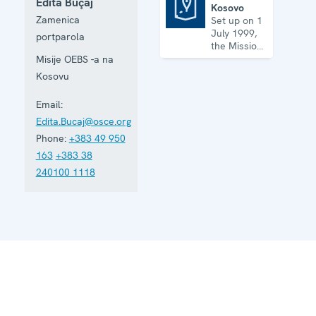
Edita Buçaj
Kosovo
Mission in Kosovo
Zamenica
Set up on 1
July 1999,
portparola
the Mission
has its
Misije OEBS -a na
headquarters
Kosovu
in
Prishtinë/Priština
Email:
and
Edita.Bucaj@osce.org
maintains
five regional
Phone:
+383 49 950
offices. It
163
+383 38
runs a wide
240100 1118
array of
activities.