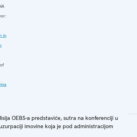
NA
vor:
n in
o
 of
ina
isija OEBS-a predstaviće, sutra na konferenciji u
j uzurpaciji imovine koja je pod administracijom