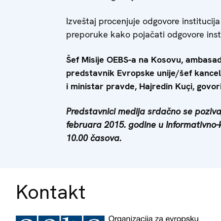
Izveštaj procenjuje odgovore institucij
preporuke kako pojačati odgovore inst
Šef Misije OEBS-a na Kosovu, ambasad
predstavnik Evropske unije/šef kance
i ministar pravde, Hajredin Kuçi, govori
Predstavnici medija srdačno se pozivaj
februara 2015. godine u Informativno-
10.00 časova.
Kontakt