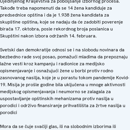
Ujedinjenog Kraljevstva za poboljšanje izbornog procesa.
Takođe treba napomenuti da se 14 žena kandiduje za
predsednice opština i da je 1.938 žena kandidata za
skupštine opština, koje se nadaju da će zadobiti poverenje
birača 17. oktobra, posle rekordnog broja poslanica u
Skupštini nakon izbora održanih 14. februara.
Svetski dan demokratije odnosi se i na slobodu novinara da
bezbedno rade svoj posao, pomažući mladima da prepoznaju
lažne vesti kroz kampanju i radionice za medijsko
opismenjavanje i osnažujući žene u borbi protiv rodno
zasnovanog nasilja, koje je u porastu tokom pandemije Kovid-
19. Misija je prošle godine bila uključena u mnoge aktivnosti
medijskog opismenjavanja i neumorno se zalagala za
uspostavljanje opštinskih mehanizama protiv nasilja u
porodici i održivo finansiranje prihvatilišta za žrtve nasilja u
porodici
Mora da se čuje svačiji glas, ili na slobodnim izborima ili