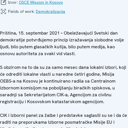
Izvor:
OSCE Mission in Kosovo
Fields of work:
Demokratizacija
Priština, 15. septembar 2021
-
Obeležavajući Svetski dan
demokratije potvrđujemo princip izražavanja slobodne volje
ljudi, bilo putem glasačkih kutija, bilo putem medija, kao
osnovu autoriteta za svaki vid vlasti.
S obzirom na to da su za samo mesec dana lokalni izbori, koji
će odrediti lokalne vlasti u naredne četiri godine, Misija
OEBS-a na Kosovu je kontinuirano radila sa Centralnom
izbornom komisijom na poboljšanju biračkih spiskova, u
saradnji sa Sekretarijatom CIK-a, Agencijom za civilnu
registraciju i Kosovskom katastarskom agencijom.
CIK i Izborni panel za žalbe i predstavke saglasili su se i da će
raditi na preporukama Izborne posmatračke Misije EU i