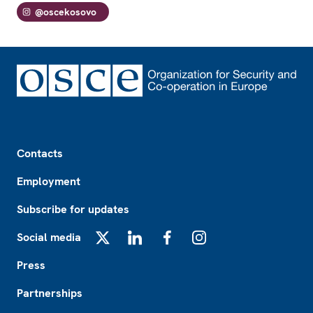
@oscekosovo
Footer
Contacts
Employment
Subscribe for updates
Social media
X
LinkedIn
Facebook
Instagram
Press
Partnerships