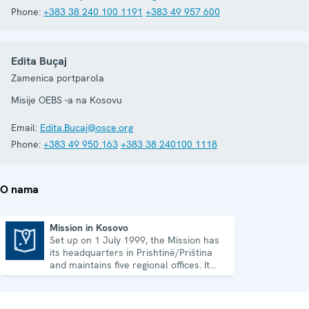
Phone:
+383 38 240 100 1191
+383 49 957 600
Edita Buçaj
Zamenica portparola
Misije OEBS -a na Kosovu
Email:
Edita.Bucaj@osce.org
Phone:
+383 49 950 163
+383 38 240100 1118
O nama
Mission in Kosovo
Set up on 1 July 1999, the Mission has
Mission in Kosovo
its headquarters in Prishtinë/Priština
and maintains five regional offices. It
runs a wide array of activities.