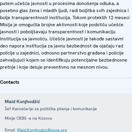
putem učešća javnosti u procesima donošenja odluka, a
posebno glas žena i mladih ljudi, radi boljitka svih zajednica i
bolje transparentnosti institucija. Tokom proteklih 12 meseci
Misija je omogućila brojne aktivnosti koje podstiču učešće
javnosti i poboljšavaju transparentnost i komunikaciju
institucija sa javnošću. Učešće javnosti je takođe sastavni
deo napora institucija za javnu bezbednost da ojačaju rad
policije u zajednici, odnosno partnerstvo građana i policije
zahvaljujući kojem se identifikuju potencijalne bezbednosne
pretnje i koje deluje preventivno na mesnom nivou.
Contacts
Maid Konjhodžić
Šef Kancelarije za politička pitanja i komunikacije
Misije OEBS -a na Kosovu
Email:
Maid.Konjhodzic@osce.org