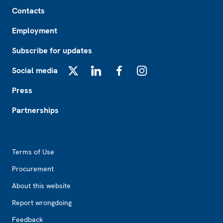
Footer
Contacts
Employment
Subscribe for updates
Social media
X
LinkedIn
Facebook
Instagram
Press
Partnerships
Footer2
Terms of Use
Procurement
About this website
Report wrongdoing
Feedback