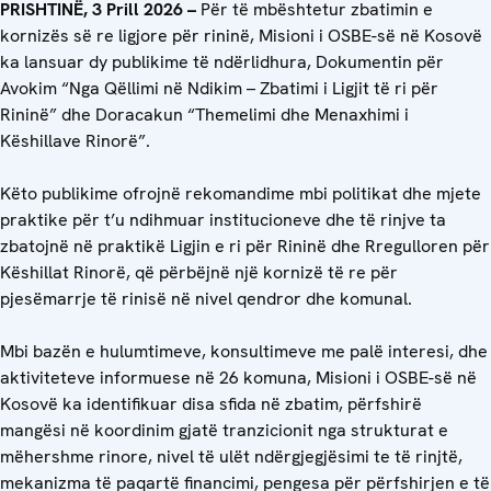
PRISHTINË, 3 Prill 2026 –
Për të mbështetur zbatimin e
kornizës së re ligjore për rininë, Misioni i OSBE-së në Kosovë
ka lansuar dy publikime të ndërlidhura, Dokumentin për
Avokim “Nga Qëllimi në Ndikim – Zbatimi i Ligjit të ri për
Rininë” dhe Doracakun “Themelimi dhe Menaxhimi i
Këshillave Rinorë”.
Këto publikime ofrojnë rekomandime mbi politikat dhe mjete
praktike për t’u ndihmuar institucioneve dhe të rinjve ta
zbatojnë në praktikë Ligjin e ri për Rininë dhe Rregulloren për
Këshillat Rinorë, që përbëjnë një kornizë të re për
pjesëmarrje të rinisë në nivel qendror dhe komunal.
Mbi bazën e hulumtimeve, konsultimeve me palë interesi, dhe
aktiviteteve informuese në 26 komuna, Misioni i OSBE-së në
Kosovë ka identifikuar disa sfida në zbatim, përfshirë
mangësi në koordinim gjatë tranzicionit nga strukturat e
mëhershme rinore, nivel të ulët ndërgjegjësimi te të rinjtë,
mekanizma të paqartë financimi, pengesa për përfshirjen e të