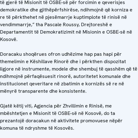
të gjerë të Misionit të OSBE-së për forcimin e qeverisjes
demokratike dhe gjithëpërfshirëse, ndihmojnë që korniza e
re të përkthehet në pjesëmarrje kuptimplote të rinisë në
vendimmarrje,” tha Pascale Roussy, Drejtoreshë e
Departamentit të Demokratizimit në Misionin e OSBE-së në
Kosovë.
Doracaku shoqërues ofron udhëzime hap pas hapi për
themelimin e Këshillave Rinorë dhe i përkthen dispozitat
ligjore në instrumente, modele dhe shembuj të qasshëm që të
ndihmojnë përfaqësuesit rinorë, autoritetet komunale dhe
institucionet qeveritare në zbatimin e kornizës së re në
mënyrë transparente dhe konsistente.
Gjatë këtij viti, Agjencia për Zhvillimin e Rinisë, me
mbështetjen e Misionit të OSBE-së në Kosovë, do ta
prezantojë doracakun në aktivitete promovuese nëpër
komuna të ndryshme të Kosovës.