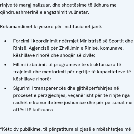
rinjve të margjinalizuar, dhe shqetësime të lidhura me
qëndrueshmërinë e angazhimit vullnetar.
Rekomandimet kryesore për institucionet janë:
Forcimi i koordinimit ndërmjet Ministrisë së Sportit dhe
Rinisë, Agjencisë për Zhvillimin e Rinisë, komunave,
këshillave rinorë dhe shoqërisë civile;
Fillimi i zbatimit të programeve të strukturuara të
trajnimit dhe mentorimit për ngritje të kapaciteteve të
këshillave rinorë;
Sigurimi i transparencës dhe gjithëpërfshirjes në
proceset e përzgjedhjes, veçanërisht për të rinjtë nga
radhët e komuniteteve joshumicë dhe për personat me
aftësi të kufizuara.
“Këto dy publikime, të përgatitura si pjesë e mbështetjes më