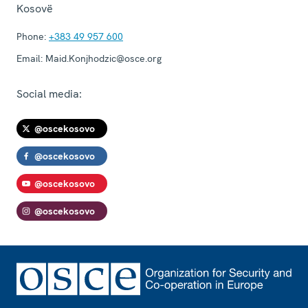
Kosovë
Phone:
+383 49 957 600
Email:
Maid.Konjhodzic@osce.org
Social media:
@oscekosovo
@oscekosovo
@oscekosovo
@oscekosovo