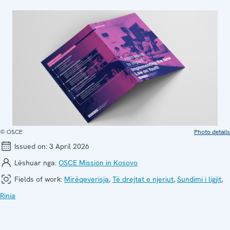
© OSCE
Photo details
Issued on:
3 April 2026
Lëshuar nga:
OSCE Mission in Kosovo
Fields of work:
Mirëqeverisja
,
Të drejtat e njeriut
,
Sundimi i ligjit
,
Rinia