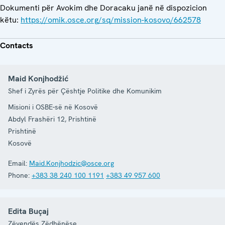
Dokumenti për Avokim dhe Doracaku janë në dispozicion
këtu:
https://omik.osce.org/sq/mission-kosovo/662578
Contacts
Maid Konjhodžić
Shef i Zyrës për Çështje Politike dhe Komunikim
Misioni i OSBE-së në Kosovë
Abdyl Frashëri 12, Prishtinë
Prishtinë
Kosovë
Email:
Maid.Konjhodzic@osce.org
Phone:
+383 38 240 100 1191
+383 49 957 600
Edita Buçaj
Zëvendës Zëdhënëse