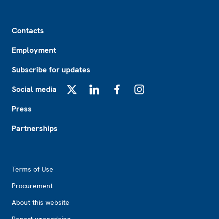
Footer
Contacts
Employment
Subscribe for updates
Social media
X
LinkedIn
Facebook
Instagram
Press
Partnerships
Footer2
Terms of Use
Procurement
About this website
Report wrongdoing