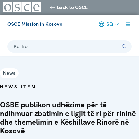
back to OSCE
OSCE Mission in Kosovo
SQ
Kërko
News
NEWS ITEM
OSBE publikon udhëzime për të
ndihmuar zbatimin e ligjit të ri për rininë
dhe themelimin e Këshillave Rinorë në
Kosovë