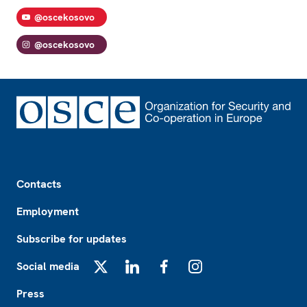
@oscekosovo
@oscekosovo
Footer
Contacts
Employment
Subscribe for updates
Social media
X
LinkedIn
Facebook
Instagram
Press