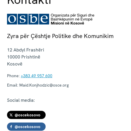
Zyra për Çështje Politike dhe Komunikim
12 Abdyl Frashëri
10000
Prishtinë
Kosovë
Phone:
+383 49 957 600
Email:
Maid.Konjhodzic@osce.org
Social media:
@oscekosovo
@oscekosovo