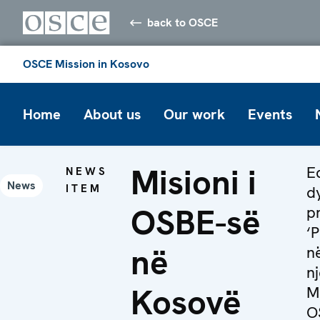
back to OSCE
OSCE Mission in Kosovo
Home
About us
Our work
Events
Misioni i
Ed
NEWS
News
ITEM
dy
OSBE-së
p
‘
në
n
n
Kosovë
Mi
O