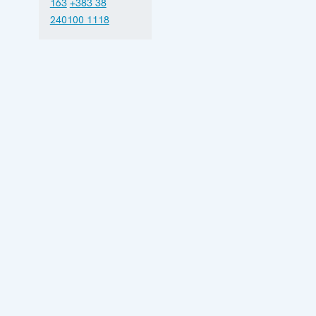
163
+383 38
240100 1118