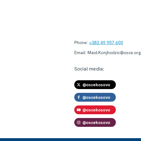
Phone:
+383 49 957 600
Email:
Maid.Konjhodzic@osce.org
Social media:
@oscekosovo
@oscekosovo
@oscekosovo
@oscekosovo