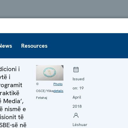
News
Resources
icioni i
të i
Issued
rogramit
©
Photo
on:
19
OSCE/Yllka
details
Praktikë
April
Fetahaj
ë Media’,
2018
jë nismë e
sionit të
SBE-së në
Lëshuar