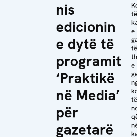
nis
K
të
edicionin
k
e
e dytë të
g
të
programit
t
e 
‘Praktikë
g
n
në Media’
k
t
për
n
q
gazetarë
n
k