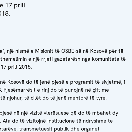
e 17 prill
018.
ia’, një nismë e Misionit të OSBE-së në Kosovë për të
 themelimin e një rrjeti gazetarësh nga komunitete të
17 prill 2018.
ë Kosovë do të jenë pjesë e programit të sivjetmë, i
. Pjesëmarrësit e rinj do të punojnë në çift me
të njohur, të cilët do të jenë mentorë të tyre.
 pjesë në një vizitë vlerësuese që do të mbahet dy
. Ata do të vizitojnë institucione të ndryshme te
etarëve, transmetuesit publik dhe organet