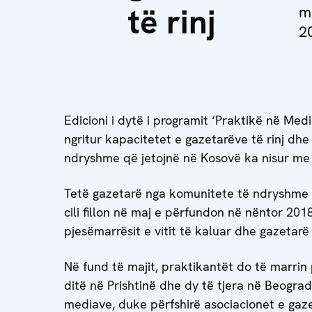
të rinj
m
2
Edicioni i dytë i programit ‘Praktikë në Med
ngritur kapacitetet e gazetarëve të rinj dhe
ndryshme që jetojnë në Kosovë ka nisur me 
Tetë gazetarë nga komunitete të ndryshme n
cili fillon në maj e përfundon në nëntor 2018
pjesëmarrësit e vitit të kaluar dhe gazetarë 
Në fund të majit, praktikantët do të marrin
ditë në Prishtinë dhe dy të tjera në Beograd
mediave, duke përfshirë asociacionet e gaz