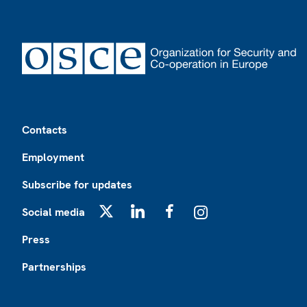
Footer
Contacts
Employment
Subscribe for updates
Social media
X
LinkedIn
Facebook
Instagram
Press
Partnerships