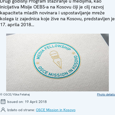
Drugi godišnji Program stažiranje u medijima, kao
inicijativa Misije OEBS-a na Kosovu čiji je cilj razvoj
kapaciteta mladih novinara i uspostavljanje mreže
kolega iz zajednica koje žive na Kosovu, predstavljen je
17. aprila 2018...
© OSCE/Yllka Fetahaj
Photo details
Issued on:
19 April 2018
Izdato od strane:
OSCE Mission in Kosovo