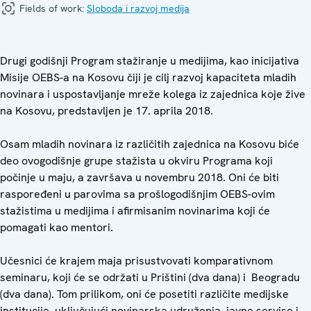
Fields of work:
Sloboda i razvoj medija
Drugi godišnji Program stažiranje u medijima, kao inicijativa
Misije OEBS-a na Kosovu čiji je cilj razvoj kapaciteta mladih
novinara i uspostavljanje mreže kolega iz zajednica koje žive
na Kosovu, predstavljen je 17. aprila 2018.
Osam mladih novinara iz različitih zajednica na Kosovu biće
deo ovogodišnje grupe stažista u okviru Programa koji
počinje u maju, a završava u novembru 2018. Oni će biti
raspoređeni u parovima sa prošlogodišnjim OEBS-ovim
stažistima u medijima i afirmisanim novinarima koji će
pomagati kao mentori.
Učesnici će krajem maja prisustvovati komparativnom
seminaru, koji će se održati u Prištini (dva dana) i Beogradu
(dva dana). Tom prilikom, oni će posetiti različite medijske
institucije, uključujući novinarska udruženja, javne servise i