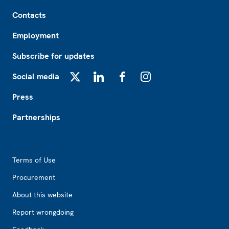
Footer
Contacts
Employment
Subscribe for updates
Social media
X
LinkedIn
Facebook
Instagram
Press
Partnerships
Footer2
Terms of Use
Procurement
About this website
Report wrongdoing