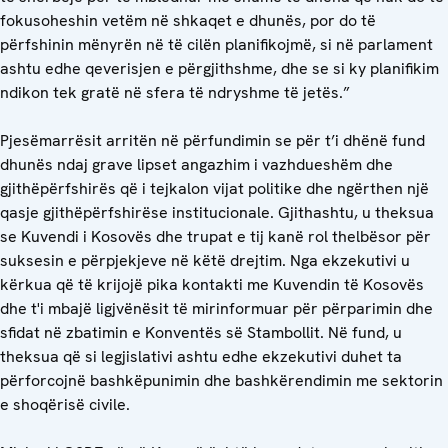
fokusoheshin vetëm në shkaqet e dhunës, por do të
përfshinin mënyrën në të cilën planifikojmë, si në parlament
ashtu edhe qeverisjen e përgjithshme, dhe se si ky planifikim
ndikon tek gratë në sfera të ndryshme të jetës.”
Pjesëmarrësit arritën në përfundimin se për t’i dhënë fund
dhunës ndaj grave lipset angazhim i vazhdueshëm dhe
gjithëpërfshirës që i tejkalon vijat politike dhe ngërthen një
qasje gjithëpërfshirëse institucionale. Gjithashtu, u theksua
se Kuvendi i Kosovës dhe trupat e tij kanë rol thelbësor për
suksesin e përpjekjeve në këtë drejtim. Nga ekzekutivi u
kërkua që të krijojë pika kontakti me Kuvendin të Kosovës
dhe t'i mbajë ligjvënësit të mirinformuar për përparimin dhe
sfidat në zbatimin e Konventës së Stambollit. Në fund, u
theksua që si legjislativi ashtu edhe ekzekutivi duhet ta
përforcojnë bashkëpunimin dhe bashkërendimin me sektorin
e shoqërisë civile.