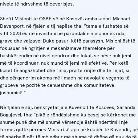
nivele të ndryshme të qeverisjes.
Shefi i Misionit të OSBE-së në Kosovë, ambasadori Michael
Davenport, në fjalën e tij hapëse tha: “tema e fushatës së
vitit 2023 është investimi në parandalimin e dhunës ndaj
grave dhe vajzave. Duke pasur këtë parasysh, Misioni është
fokusuar në ngritjen e mekanizmave themelorë për
bashkërendim në nivel qendror dhe lokal, se nëse nuk jemi
më të koordinuar, nuk mund të jemi më efektivë. Për këtë
lipset të angazhohet dhe rinia, pra të rinjtë dhe të rejat, si
dhe përqendrim akoma më i madh në nevojat e veçanta të
grupeve në pozitë të cenueshme dhe komuniteteve
joshumicë.”
Në fjalën e saj, nënkryetarja e Kuvendit të Kosovës, Saranda
Bogujevci, tha: “pikë e rëndësishme ku besoj se kërkohet më
shumë punë dhe më shumë vëmendje është ndërtimi i një
forme, qoftë përmes Ministrisë apo në kuadër të Kuvendit, që
të shërbejë për të mbledhur më shumë të dhëna që nuk do të