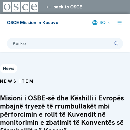
back to OSCE
OSCE Mission in Kosovo
SQ
Kërko
News
NEWS ITEM
Misioni i OSBE-së dhe Këshilli i Evropës
mbajnë tryezë të rrumbullakët mbi
përforcimin e rolit të Kuvendit në
monitorimin e zbatimit të Konventës së