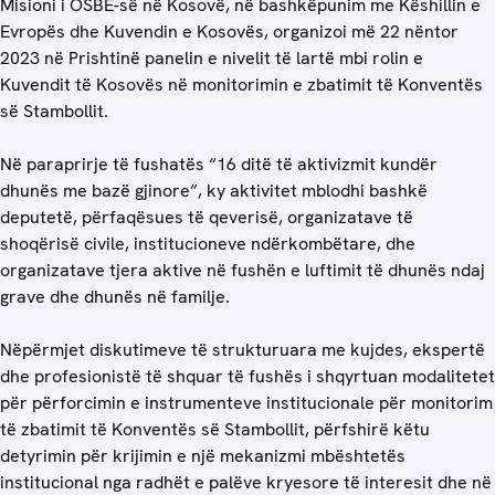
Misioni i OSBE-së në Kosovë, në bashkëpunim me Këshillin e
Evropës dhe Kuvendin e Kosovës, organizoi më 22 nëntor
2023 në Prishtinë panelin e nivelit të lartë mbi rolin e
Kuvendit të Kosovës në monitorimin e zbatimit të Konventës
së Stambollit.
Në paraprirje të fushatës “16 ditë të aktivizmit kundër
dhunës me bazë gjinore”, ky aktivitet mblodhi bashkë
deputetë, përfaqësues të qeverisë, organizatave të
shoqërisë civile, institucioneve ndërkombëtare, dhe
organizatave tjera aktive në fushën e luftimit të dhunës ndaj
grave dhe dhunës në familje.
Nëpërmjet diskutimeve të strukturuara me kujdes, ekspertë
dhe profesionistë të shquar të fushës i shqyrtuan modalitetet
për përforcimin e instrumenteve institucionale për monitorim
të zbatimit të Konventës së Stambollit, përfshirë këtu
detyrimin për krijimin e një mekanizmi mbështetës
institucional nga radhët e palëve kryesore të interesit dhe në