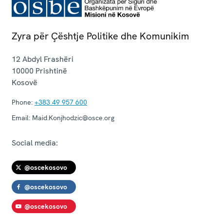
Zyra për Çështje Politike dhe Komunikim
12 Abdyl Frashëri
10000
Prishtinë
Kosovë
Phone:
+383 49 957 600
Email:
Maid.Konjhodzic@osce.org
Social media:
@oscekosovo
@oscekosovo
@oscekosovo