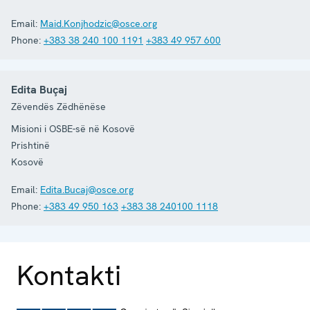
Email:
Maid.Konjhodzic@osce.org
Phone:
+383 38 240 100 1191
+383 49 957 600
Edita Buçaj
Zëvendës Zëdhënëse
Misioni i OSBE-së në Kosovë
Prishtinë
Kosovë
Email:
Edita.Bucaj@osce.org
Phone:
+383 49 950 163
+383 38 240100 1118
Kontakti