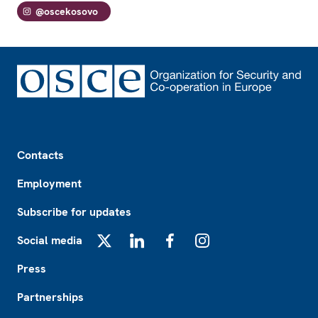
@oscekosovo
Footer
Contacts
Employment
Subscribe for updates
Social media
X
LinkedIn
Facebook
Instagram
Press
Partnerships