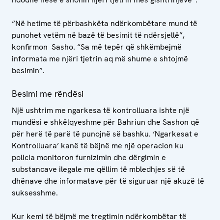
“Në hetime të përbashkëta ndërkombëtare mund të
punohet vetëm në bazë të besimit të ndërsjellë”,
konfirmon Sasho. “Sa më tepër që shkëmbejmë
informata me njëri tjetrin aq më shume e shtojmë
besimin”.
Besimi me rëndësi
Një ushtrim me ngarkesa të kontrolluara ishte një
mundësi e shkëlqyeshme për Bahriun dhe Sashon që
për herë të parë të punojnë së bashku. ‘Ngarkesat e
Kontrolluara’ kanë të bëjnë me një operacion ku
policia monitoron furnizimin dhe dërgimin e
substancave ilegale me qëllim të mbledhjes së të
dhënave dhe informatave për të siguruar një akuzë të
suksesshme.
Kur kemi të bëjmë me tregtimin ndërkombëtar të