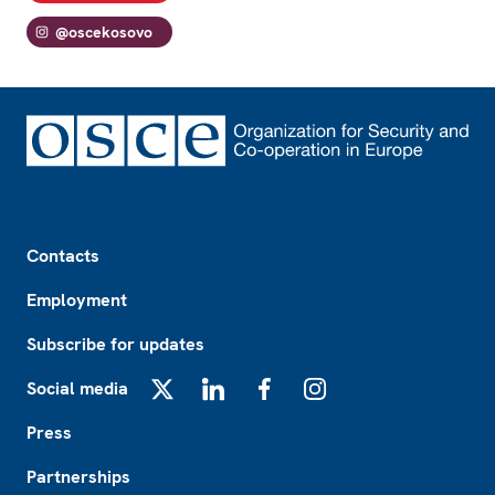
@oscekosovo
Footer
Contacts
Employment
Subscribe for updates
Social media
X
LinkedIn
Facebook
Instagram
Press
Partnerships