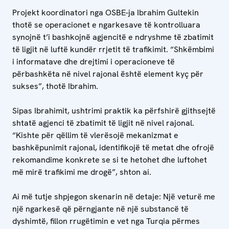
Projekt koordinatori nga OSBE-ja Ibrahim Gultekin
thotë se operacionet e ngarkesave të kontrolluara
synojnë t’i bashkojnë agjencitë e ndryshme të zbatimit
të ligjit në luftë kundër rrjetit të trafikimit. “Shkëmbimi
i informatave dhe drejtimi i operacioneve të
përbashkëta në nivel rajonal është element kyç për
sukses”, thotë Ibrahim.
Sipas Ibrahimit, ushtrimi praktik ka përfshirë gjithsejtë
shtatë agjenci të zbatimit të ligjit në nivel rajonal.
“Kishte për qëllim të vlerësojë mekanizmat e
bashkëpunimit rajonal, identifikojë të metat dhe ofrojë
rekomandime konkrete se si te hetohet dhe luftohet
më mirë trafikimi me drogë”, shton ai.
Ai më tutje shpjegon skenarin në detaje: Një veturë me
një ngarkesë që përngjante në një substancë të
dyshimtë, fillon rrugëtimin e vet nga Turqia përmes