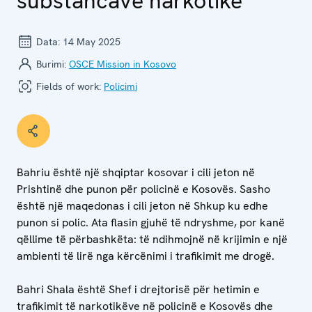
substancave narkotike
Data:
14 May 2025
Burimi:
OSCE Mission in Kosovo
Fields of work:
Policimi
Bahriu është një shqiptar kosovar i cili jeton në
Prishtinë dhe punon për policinë e Kosovës. Sasho
është një maqedonas i cili jeton në Shkup ku edhe
punon si polic. Ata flasin gjuhë të ndryshme, por kanë
qëllime të përbashkëta: të ndihmojnë në krijimin e një
ambienti të lirë nga kërcënimi i trafikimit me drogë.
Bahri Shala është Shef i drejtorisë për hetimin e
trafikimit të narkotikëve në policinë e Kosovës dhe