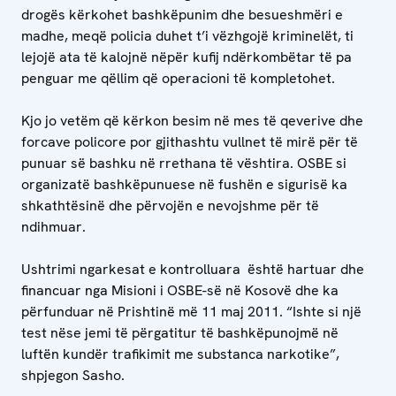
drogës kërkohet bashkëpunim dhe besueshmëri e
madhe, meqë policia duhet t’i vëzhgojë kriminelët, ti
lejojë ata të kalojnë nëpër kufij ndërkombëtar të pa
penguar me qëllim që operacioni të kompletohet.
Kjo jo vetëm që kërkon besim në mes të qeverive dhe
forcave policore por gjithashtu vullnet të mirë për të
punuar së bashku në rrethana të vështira. OSBE si
organizatë bashkëpunuese në fushën e sigurisë ka
shkathtësinë dhe përvojën e nevojshme për të
ndihmuar.
Ushtrimi ngarkesat e kontrolluara është hartuar dhe
financuar nga Misioni i OSBE-së në Kosovë dhe ka
përfunduar në Prishtinë më 11 maj 2011. “Ishte si një
test nëse jemi të përgatitur të bashkëpunojmë në
luftën kundër trafikimit me substanca narkotike”,
shpjegon Sasho.