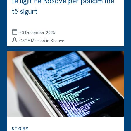
të ligjit në Kosovë për policim më
të sigurt
23 December 2025
OSCE Mission in Kosovo
STORY