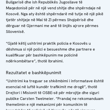
Bullgarisë dhe ish Republikës Jugosllave të
Maqedonisë për në një vend shitje dhe shpërndaje në
Kosovë. Nga aty është shpërndarë më tutje në një pikë
tjetër shitjeje në Mal të Zi përmes Shqipërisë dhe
dërguar në Gjermani me anë të linjës ajrore përmes
Sllovenisë.
“Gjatë këtij ushtrimi praktik policia e Kosovës u
dëshmua si një polici e besueshme dhe partnere e
kualifikuar për bashkëpunim me policinë
ndërkombëtare”, thotë Ibrahimi.
Rezultatet e bashkëpunimit
“Ushtrimi ka treguar se shkëmbimi i informatave është
esencial në luftë kundër trafikimit me drogë”, thotë
Drejtori i Misionit të OSBE-së për mbrojtje dhe siguri
publike Carsten Twelmeier. “Prandaj ne rekomanduam
themelimin e një mekanizmi për komunikim të