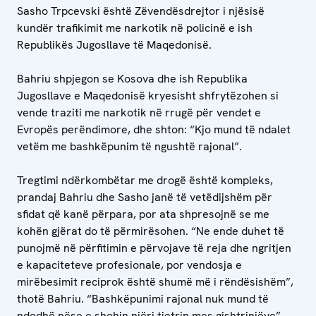
Sasho Trpcevski është Zëvendësdrejtor i njësisë
kundër trafikimit me narkotik në policinë e ish
Republikës Jugosllave të Maqedonisë.
Bahriu shpjegon se Kosova dhe ish Republika
Jugosllave e Maqedonisë kryesisht shfrytëzohen si
vende traziti me narkotik në rrugë për vendet e
Evropës perëndimore, dhe shton: “Kjo mund të ndalet
vetëm me bashkëpunim të ngushtë rajonal”.
Tregtimi ndërkombëtar me drogë është kompleks,
prandaj Bahriu dhe Sasho janë të vetëdijshëm për
sfidat që kanë përpara, por ata shpresojnë se me
kohën gjërat do të përmirësohen. “Ne ende duhet të
punojmë në përfitimin e përvojave të reja dhe ngritjen
e kapaciteteve profesionale, por vendosja e
mirëbesimit reciprok është shumë më i rëndësishëm”,
thotë Bahriu. “Bashkëpunimi rajonal nuk mund të
ndodhë nëse e shohin njëri tjetrin mes gishtrinjëve”.