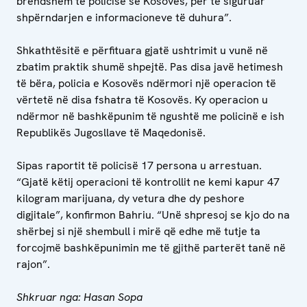
brendshëm të policisë së Kosovës, për të siguruar
shpërndarjen e informacioneve të duhura”.
Shkathtësitë e përfituara gjatë ushtrimit u vunë në
zbatim praktik shumë shpejtë. Pas disa javë hetimesh
të bëra, policia e Kosovës ndërmori një operacion të
vërtetë në disa fshatra të Kosovës. Ky operacion u
ndërmor në bashkëpunim të ngushtë me policinë e ish
Republikës Jugosllave të Maqedonisë.
Sipas raportit të policisë 17 persona u arrestuan.
“Gjatë këtij operacioni të kontrollit ne kemi kapur 47
kilogram marijuana, dy vetura dhe dy peshore
digjitale”, konfirmon Bahriu. “Unë shpresoj se kjo do na
shërbej si një shembull i mirë që edhe më tutje ta
forcojmë bashkëpunimin me të gjithë parterët tanë në
rajon”.
Shkruar nga: Hasan Sopa