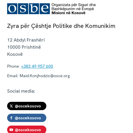
Zyra për Çështje Politike dhe Komunikim
12 Abdyl Frashëri
10000
Prishtinë
Kosovë
Phone:
+383 49 957 600
Email:
Maid.Konjhodzic@osce.org
Social media:
@oscekosovo
@oscekosovo
@oscekosovo