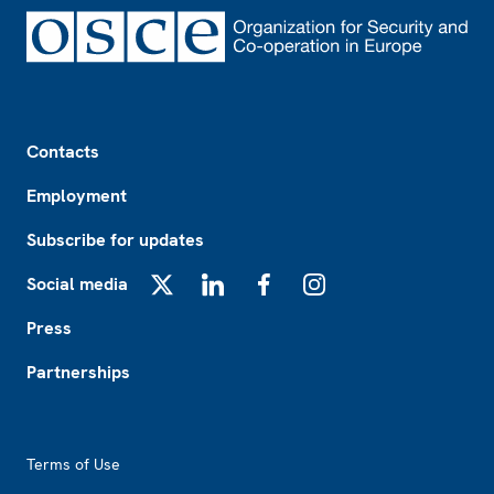
Footer
Contacts
Employment
Subscribe for updates
Social media
X
LinkedIn
Facebook
Instagram
Press
Partnerships
Footer2
Terms of Use