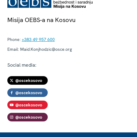
Misija OEBS-a na Kosovu
Phone:
+383 49 957 600
Email:
Maid.Konjhodzic@osce.org
Social media:
@oscekosovo
@oscekosovo
@oscekosovo
@oscekosovo