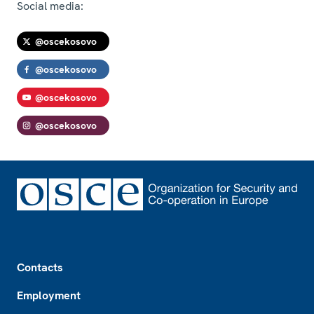
Social media:
@oscekosovo
@oscekosovo
@oscekosovo
@oscekosovo
Footer
Contacts
Employment