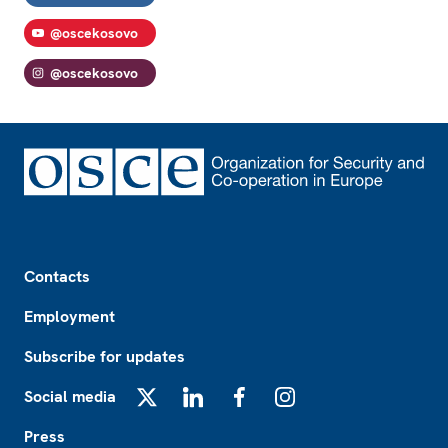
@oscekosovo
@oscekosovo
Footer
Contacts
Employment
Subscribe for updates
Social media
X
LinkedIn
Facebook
Instagram
Press