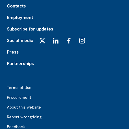
Footer
Contacts
Employment
Subscribe for updates
Social media
X
LinkedIn
Facebook
Instagram
Press
Partnerships
Footer2
Terms of Use
Procurement
About this website
Report wrongdoing
Feedback