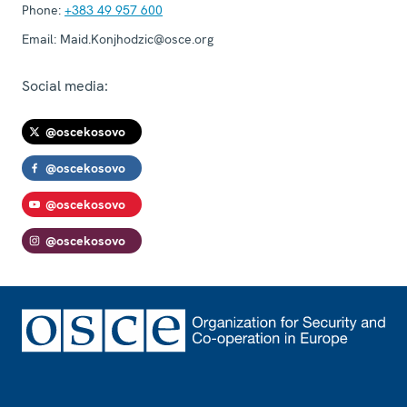
Phone:
+383 49 957 600
Email:
Maid.Konjhodzic@osce.org
Social media:
@oscekosovo
@oscekosovo
@oscekosovo
@oscekosovo