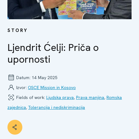
STORY
Ljendrit Ćelji: Priča o
upornosti
Datum:
14 May 2025
Izvor:
OSCE Mission in Kosovo
Fields of work:
Ljudska prava
,
Prava manjina
,
Romska
zajednica
,
Tolerancija i nediskriminacija