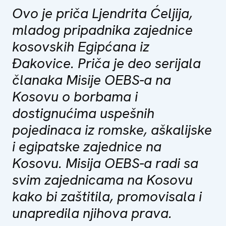
Ovo je priča Ljendrita Ćeljija,
mladog pripadnika zajednice
kosovskih Egipćana iz
Đakovice. Priča je deo serijala
članaka Misije OEBS-a na
Kosovu o borbama i
dostignućima uspešnih
pojedinaca iz romske, aškalijske
i egipatske zajednice na
Kosovu. Misija OEBS-a radi sa
svim zajednicama na Kosovu
kako bi zaštitila, promovisala i
unapredila njihova prava.