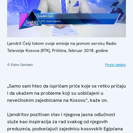
Ljendrit Ćelji tokom svoje emisije na javnom servisu Radio
Televizije Kosova (RTK), Priština, februar 2018. godine
© Edon Gerbani
Photo details
„Samo sam hteo da ispričam priče koje se retko pričaju
i da ukažem na probleme koji su uobičajeni u
nevećinskim zajednicama na Kosovu“, kaže on.
Ljendritov pozitivan stav i njegova jasna odlučnost
služe kao inspiracija za rad svakog od njegovih
preduzeća, podsećajući zajednicu kosovskih Egipćana