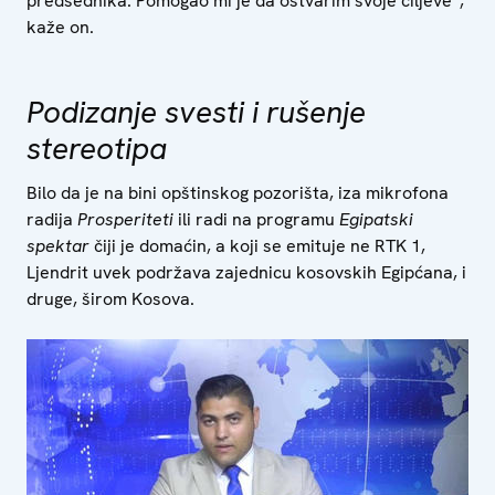
predsednika. Pomogao mi je da ostvarim svoje ciljeve“,
kaže on.
Podizanje svesti i rušenje
stereotipa
Bilo da je na bini opštinskog pozorišta, iza mikrofona
radija
Prosperiteti
ili radi na programu
Egipatski
spektar
čiji je domaćin, a koji se emituje ne RTK 1,
Ljendrit uvek podržava zajednicu kosovskih Egipćana, i
druge, širom Kosova.