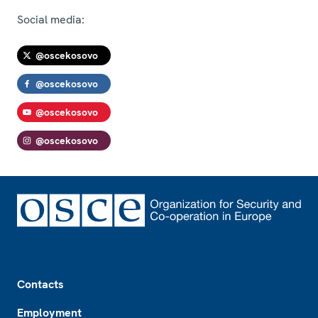
Social media:
@oscekosovo
@oscekosovo
@oscekosovo
@oscekosovo
Footer
Contacts
Employment