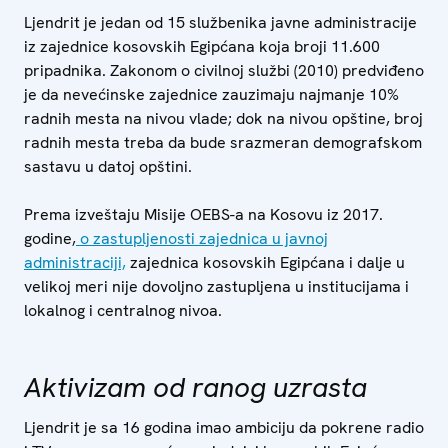
Ljendrit je jedan od 15 službenika javne administracije
iz zajednice kosovskih Egipćana koja broji 11.600
pripadnika. Zakonom o civilnoj službi (2010) predviđeno
je da nevećinske zajednice zauzimaju najmanje 10%
radnih mesta na nivou vlade; dok na nivou opštine, broj
radnih mesta treba da bude srazmeran demografskom
sastavu u datoj opštini.
Prema izveštaju Misije OEBS-a na Kosovu iz 2017.
godine,
o zastupljenosti zajednica u javnoj
administraciji,
zajednica kosovskih Egipćana i dalje u
velikoj meri nije dovoljno zastupljena u institucijama i
lokalnog i centralnog nivoa.
Aktivizam od ranog uzrasta
Ljendrit je sa 16 godina imao ambiciju da pokrene radio