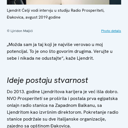
Ljendrit Ćelji vodi intervju u studiju Radio Prosperiteti,
Đakovica, avgust 2019.godine
© Ljiridon Maljići
Photo details
„Možda sam ja taj koji je najviše verovao u moj
potencijal. To je ono što govorim drugima. Verujte u
sebe i nikada ne odustajte“, kaže Ljendrit.
Ideje postaju stvarnost
Do 2013. godine Ljendritova karijera je već išla dobro.
NVO
Prosperiteti
se proširila i postala prva egipatska
onlajn radio stanica na Zapadnom Balkanu, sa
Ljendritom kao izvršnim direktorom. Pokretanje radio
stanice podržale su dve italijanske organizacije,
zajedno sa opštinom Đakovica.