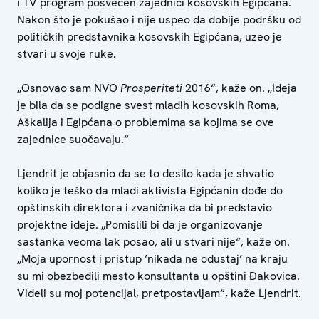
i TV program posvećen zajednici kosovskih Egipćana.
Nakon što je pokušao i nije uspeo da dobije podršku od
političkih predstavnika kosovskih Egipćana, uzeo je
stvari u svoje ruke.
„Osnovao sam NVO
Prosperiteti
2016“, kaže on. „Ideja
je bila da se podigne svest mladih kosovskih Roma,
Aškalija i Egipćana o problemima sa kojima se ove
zajednice suočavaju.“
Ljendrit je objasnio da se to desilo kada je shvatio
koliko je teško da mladi aktivista Egipćanin dođe do
opštinskih direktora i zvaničnika da bi predstavio
projektne ideje. „Pomislili bi da je organizovanje
sastanka veoma lak posao, ali u stvari nije“, kaže on.
„Moja upornost i pristup ’nikada ne odustaj’ na kraju
su mi obezbedili mesto konsultanta u opštini Đakovica.
Videli su moj potencijal, pretpostavljam“, kaže Ljendrit.