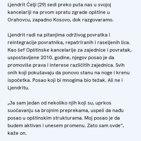
Ljendrit Ćelji (29) sedi preko puta nas u svojoj
kancelariji na prvom spratu zgrade opštine u
Orahovcu, zapadno Kosovo, dok razgovaramo.
Ljendrit radi na pitanjima održivog povratka i
reintegracije povratnika, repatriranih i raseljenih lica.
Kao šef Opštinske kancelarije za zajednice i povratak,
uspostavljene 2010. godine, njegov posao je da
promoviše prava i interese različitih zajednica. Svih
onih koji pokušavaju da ponovo stanu na noge i krenu
ispočetka. Posao koji bi mnogima bio težak. Ali ne i
Ljendritu.
„Ja sam jedan od nekoliko njih koji su, uprkos
suočavanju sa brojnim preprekama, uspeli da nađu
posao u opštinskim strukturama. Moj posao je da
budem aktivan i unesem promenu. Zato sam ovde“,
kaže on.