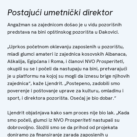
Postajući umetnički direktor
Angažman sa zajednicom došao je u vidu pozorišnih
predstava na bini opštinskog pozorišta u Đakovici.
„Uprkos početnom oklevanju zaposlenih u pozorištu,
mladi glumci amateri iz zajednica kosovskih Albanaca,
Aškalija, Egipćana i Roma, i članovi NVO
Prosperiteti
,
okupili su se i počeli da nastupaju na bini, pretvarajući
je u platformu na kojoj su mogli da iznesu brige njihovih
zajednica“, kaže Ljendrit. „Postepeno, zadobili smo
poverenje i poštovanje uprave za kulturu, omladinu i
sport, i direktora pozorišta. Osećaj je bio dobar.“
Ljendrit objašnjava kako sam proces nije bio lak. „Kada
smo počeli, glumci iz NVO
Prosperiteti
nastupali su
dobrovoljno. Složili smo se da prihod od projekata
doniramo za finansiranje zarada zaposlenih u