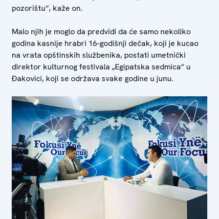
pozorištu“, kaže on.
Malo njih je moglo da predvidi da će samo nekoliko
godina kasnije hrabri 16-godišnji dečak, koji je kucao
na vrata opštinskih službenika, postati umetnički
direktor kulturnog festivala „Egipatska sedmica“ u
Đakovici, koji se održava svake godine u junu.