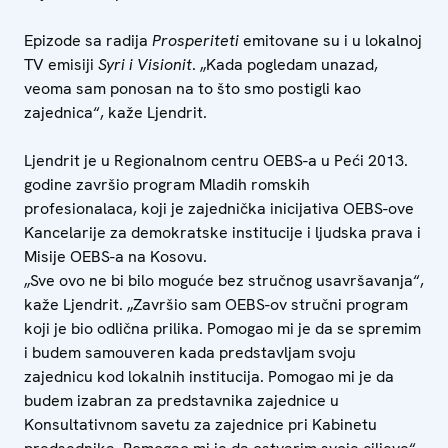
Epizode sa radija
Prosperiteti
emitovane su i u lokalnoj
TV emisiji
Syri i Visionit
. „Kada pogledam unazad,
veoma sam ponosan na to što smo postigli kao
zajednica“, kaže Ljendrit.
Ljendrit je u Regionalnom centru OEBS-a u Peći 2013.
godine završio program Mladih romskih
profesionalaca, koji je zajednička inicijativa OEBS-ove
Kancelarije za demokratske institucije i ljudska prava i
Misije OEBS-a na Kosovu.
„Sve ovo ne bi bilo moguće bez stručnog usavršavanja“,
kaže Ljendrit. „Završio sam OEBS-ov stručni program
koji je bio odlična prilika. Pomogao mi je da se spremim
i budem samouveren kada predstavljam svoju
zajednicu kod lokalnih institucija. Pomogao mi je da
budem izabran za predstavnika zajednice u
Konsultativnom savetu za zajednice pri Kabinetu