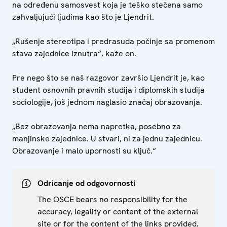
na određenu samosvest koja je teško stečena samo
zahvaljujući ljudima kao što je Ljendrit.
„Rušenje stereotipa i predrasuda počinje sa promenom
stava zajednice iznutra“, kaže on.
Pre nego što se naš razgovor završio Ljendrit je, kao
student osnovnih pravnih studija i diplomskih studija
sociologije, još jednom naglasio značaj obrazovanja.
„Bez obrazovanja nema napretka, posebno za
manjinske zajednice. U stvari, ni za jednu zajednicu.
Obrazovanje i malo upornosti su ključ.“
Odricanje od odgovornosti
The OSCE bears no responsibility for the
accuracy, legality or content of the external
site or for the content of the links provided.