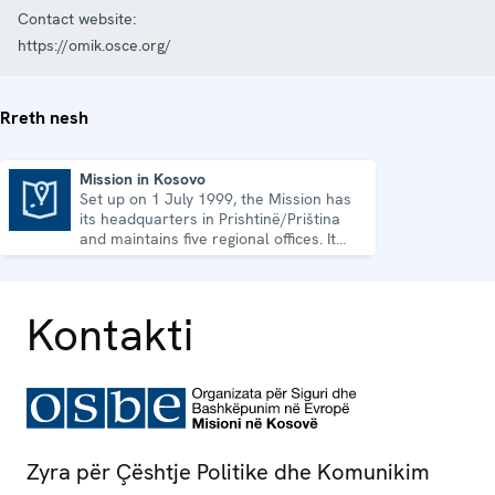
Contact website:
https://omik.osce.org/
Rreth nesh
Mission in Kosovo
Set up on 1 July 1999, the Mission has
Mission in Kosovo
its headquarters in Prishtinë/Priština
and maintains five regional offices. It
runs a wide array of activities.
Kontakti
Zyra për Çështje Politike dhe Komunikim