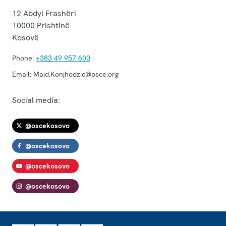
12 Abdyl Frashëri
10000
Prishtinë
Kosovë
Phone:
+383 49 957 600
Email:
Maid.Konjhodzic@osce.org
Social media:
@oscekosovo
@oscekosovo
@oscekosovo
@oscekosovo