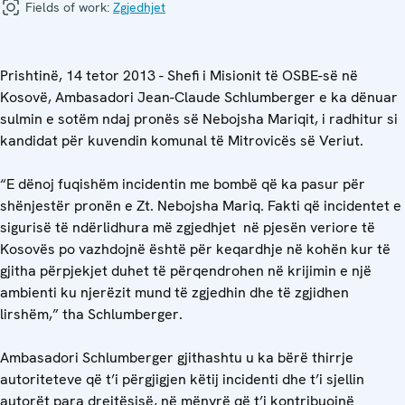
Fields of work:
Zgjedhjet
Prishtinë, 14 tetor 2013 - Shefi i Misionit të OSBE-së në
Kosovë, Ambasadori Jean-Claude Schlumberger e ka dënuar
sulmin e sotëm ndaj pronës së Nebojsha Mariqit, i radhitur si
kandidat për kuvendin komunal të Mitrovicës së Veriut.
“E dënoj fuqishëm incidentin me bombë që ka pasur për
shënjestër pronën e Zt. Nebojsha Mariq. Fakti që incidentet e
sigurisë të ndërlidhura më zgjedhjet në pjesën veriore të
Kosovës po vazhdojnë është për keqardhje në kohën kur të
gjitha përpjekjet duhet të përqendrohen në krijimin e një
ambienti ku njerëzit mund të zgjedhin dhe të zgjidhen
lirshëm,” tha Schlumberger.
Ambasadori Schlumberger gjithashtu u ka bërë thirrje
autoriteteve që t’i përgjigjen këtij incidenti dhe t’i sjellin
autorët para drejtësisë, në mënyrë që t’i kontribuojnë