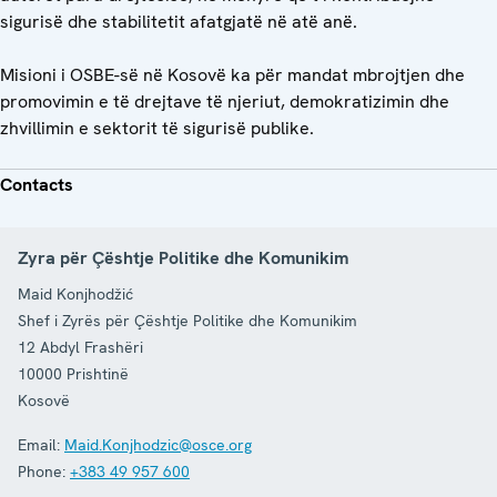
sigurisë dhe stabilitetit afatgjatë në atë anë.
Misioni i OSBE-së në Kosovë ka për mandat mbrojtjen dhe
promovimin e të drejtave të njeriut, demokratizimin dhe
zhvillimin e sektorit të sigurisë publike.
Contacts
Zyra për Çështje Politike dhe Komunikim
Maid Konjhodžić
Shef i Zyrës për Çështje Politike dhe Komunikim
12 Abdyl Frashëri
10000
Prishtinë
Kosovë
Email:
Maid.Konjhodzic@osce.org
Phone:
+383 49 957 600