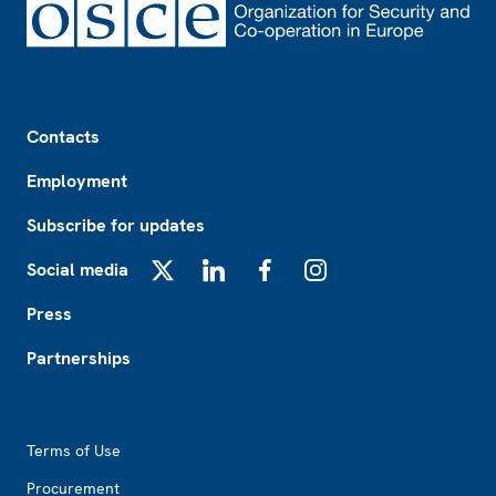
Footer
Contacts
Employment
Subscribe for updates
Social media
X
LinkedIn
Facebook
Instagram
Press
Partnerships
Footer2
Terms of Use
Procurement