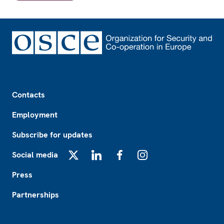
Footer
Contacts
Employment
Subscribe for updates
Social media
X
LinkedIn
Facebook
Instagram
Press
Partnerships