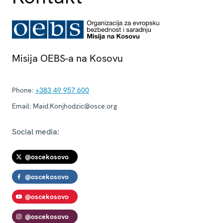
Misija OEBS-a na Kosovu
Phone:
+383 49 957 600
Email:
Maid.Konjhodzic@osce.org
Social media:
@oscekosovo
@oscekosovo
@oscekosovo
@oscekosovo