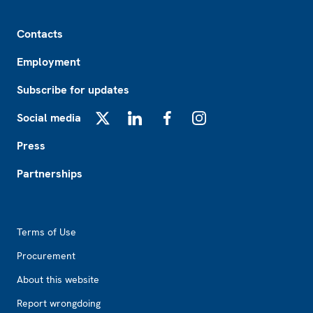
Footer
Contacts
Employment
Subscribe for updates
Social media
X
LinkedIn
Facebook
Instagram
Press
Partnerships
Footer2
Terms of Use
Procurement
About this website
Report wrongdoing