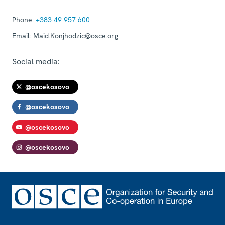
Phone:
+383 49 957 600
Email:
Maid.Konjhodzic@osce.org
Social media:
@oscekosovo
@oscekosovo
@oscekosovo
@oscekosovo